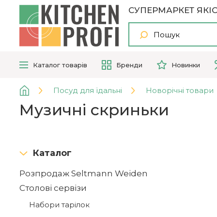
СУПЕРМАРКЕТ ЯКІС
Каталог
товарів
Бренди
Новинки
Посуд для їдальні
Новорічні товари
Музичні скриньки
Каталог
Розпродаж Seltmann Weiden
Столові сервізи
Набори тарілок