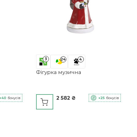
3
24
4
Фігурка музична
2 582 ₴
+40
бонусів
+25
бонусів