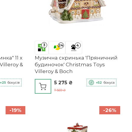
3
24
4
нка" 11 x
Музична скринька 'Пряничний
Villeroy &
будиночок' Christmas Toys
Villeroy & Boch
5 275 ₴
+25
бонусів
+52
бонуса
7 569 ₴
-19%
-26%