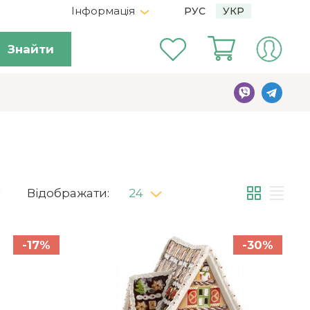
Інформація
РУС
УКР
Знайти
Відображати:
24
-17%
-30%