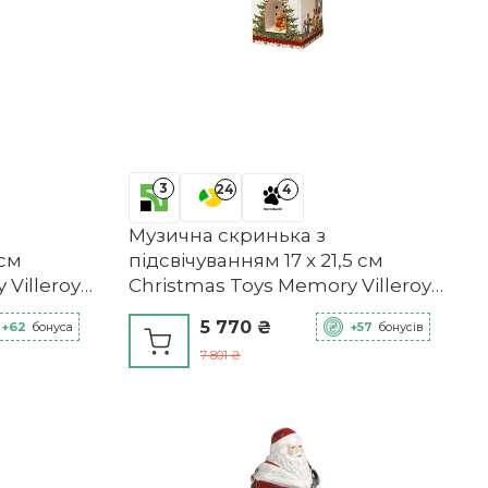
3
24
4
Музична скринька з
 см
підсвічуванням 17 x 21,5 см
Villeroy
Christmas Toys Memory Villeroy
& Boch
5 770 ₴
+62
бонуса
+57
бонусів
7 801 ₴