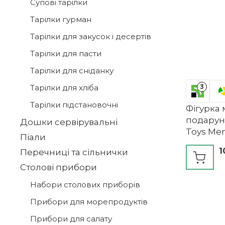
Супові тарілки
Тарілки гурман
Тарілки для закусок і десертів
Тарілки для пасти
Тарілки для сніданку
Тарілки для хліба
3
Тарілки підстановочні
Фігурка 
подарун
Дошки сервірувальні
Toys Mem
Піали
1
Перечниці та сільнички
Столові прибори
Набори столових приборів
Прибори для морепродуктів
Прибори для салату