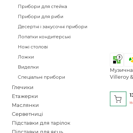
Прибори для стейка
Прибори для риби
Десертні і закусочні прибори
Лопатки кондитерські
Ножі столові
Ложки
3
Виделки
Музична 
Villeroy 
Спеціальні прибори
Глечики
1
Етажерки
15
Маслянки
Серветниці
Підставки для тарілок
Підставки для яєць