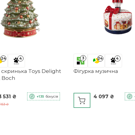
3
24
4
24
4
скринька Toys Delight
Фігурка музична
& Boch
3 531 ₴
4 097 ₴
+135
бонусів
 153 ₴