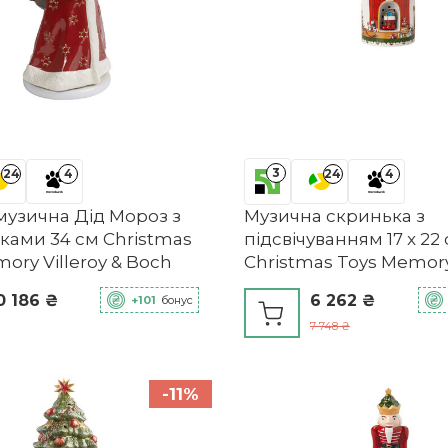
3
24
4
24
4
музична Дід Мороз з
Музична скринька з
ками 34 см Christmas
підсвічуванням 17 x 22
ory Villeroy & Boch
Christmas Toys Memory 
& Boch
0 186 ₴
6 262 ₴
+101
бонус
7 748 ₴
-11%