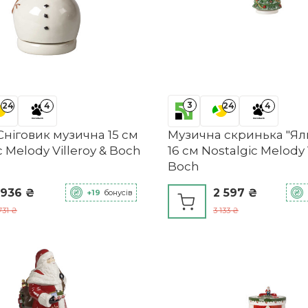
3
24
4
24
4
Сніговик музична 15 см
Музична скринька "Яли
c Melody Villeroy & Boch
16 см Nostalgic Melody 
Boch
 936 ₴
2 597 ₴
+19
бонусів
731 ₴
3 133 ₴