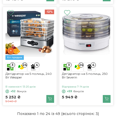
-12%
Хіт продаж
3
3
24
4
24
4
Дегідратор на 5 полиць, 240
Дегідратор на 5 полиць, 250
Вт Wessper
Вт Severin
В наявності 13-20 днів
Відправка 7-14 днів
+52
бонуса
+59
бонусів
5 252 ₴
5 949 ₴
5 949 ₴
Показано 1 по 24 із 49 (всього сторінок: 3)