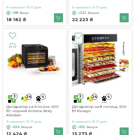
В наявності 10-17 днів
В наявності 10-17 днів
+181
бонус
+222
бонуса
18 182 ₴
22 223 ₴
3
3
24
4
24
4
Дегідратор на 6 полок, 500
Дегідратор на 8 полиць, 500
Вт, чорний Arizona Jerky
Вт Kwasyo
Klarstein
В наявності 10-17 днів
В наявності 10-17 днів
+124
бонуса
+132
бонуса
12 424 ₴
13 273 ₴