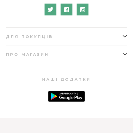
ДЛЯ ПОКУПЦІВ
Як замовити
Подарункові сертифікати
ПРО МАГАЗИН
Доставка
Бонусна програма
Про нас
Відгуки
Оплата
Купівля в кредит
Запитання та відповіді
Мапа сайту
Повернення
НАШІ ДОДАТКИ
Контакти
Партнерська програма