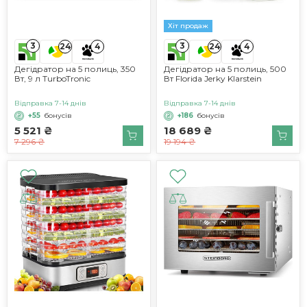
Хіт продаж
3
3
24
4
24
4
Дегідратор на 5 полиць, 350
Дегідратор на 5 полиць, 500
Вт, 9 л TurboTronic
Вт Florida Jerky Klarstein
Відправка 7-14 днів
Відправка 7-14 днів
+55
бонусів
+186
бонусів
5 521 ₴
18 689 ₴
7 296 ₴
19 194 ₴