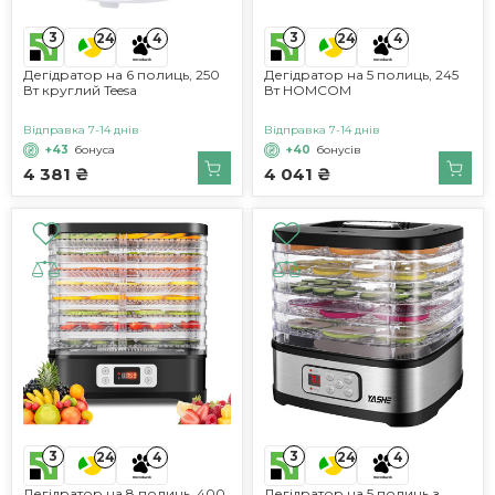
3
3
24
4
24
4
Дегідратор на 6 полиць, 250
Дегідратор на 5 полиць, 245
Вт круглий Teesa
Вт HOMCOM
Відправка 7-14 днів
Відправка 7-14 днів
+43
бонуса
+40
бонусів
4 381 ₴
4 041 ₴
3
3
24
4
24
4
Дегідратор на 8 полиць, 400
Дегідратор на 5 полиць з