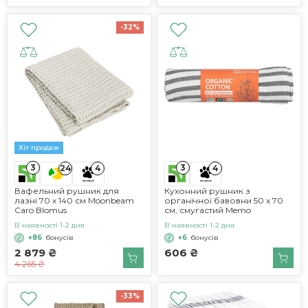
-32%
Хіт продаж
3
3
24
4
4
Вафельний рушник для
Кухонний рушник з
лазні 70 х 140 см Moonbeam
органічної бавовни 50 x 70
Caro Blomus
см, смугастий Memo
В наявності 1-2 дня
В наявності 1-2 дня
+86
бонусів
+6
бонусів
2 879 ₴
606 ₴
4 265 ₴
-33%