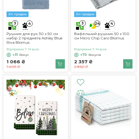
Хіт продаж
Хіт продаж
3
3
4
24
4
Рушник для рук 30 х 50 см
Вафельний рушник 50 х 100
набір 2 предмета Ashley Blue
см Micro Chip Caro Blomus
Riva Blomus
Відправка 7-14 днів
Відправка 7-14 днів
+31
бонус
+70
бонусів
1 066 ₴
2 357 ₴
1 403 ₴
2 862 ₴