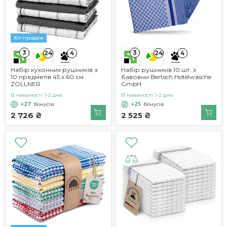
Хіт продаж
3
3
24
4
24
4
Набір кухонних рушників з
Набір рушників 10 шт. з
10 предметів 45 x 60 см
бавовни Bertsch Hotelwäsche
ZOLLNER
GmbH
В наявності 1-2 дня
В наявності 1-2 дня
+27
бонусів
+25
бонусів
2 726 ₴
2 525 ₴