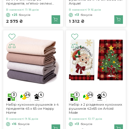
предметів, м'ятно-зелені
Arquiel
Blumtal
В наявності 11-18 днів
В наявності 9-16 днів
+25
бонусів
+13
бонусів
2 575 ₴
1 312 ₴
3
3
24
4
24
4
Набір кухонних рушників з 4
Набір з 2 різдвяних кухонних
предметів 45 х 65 см Happy
рушників 42x65 см Artoid
Home
Mode
В наявності 9-16 днів
В наявності 10-17 днів
+16
бонусів
+13
бонусів