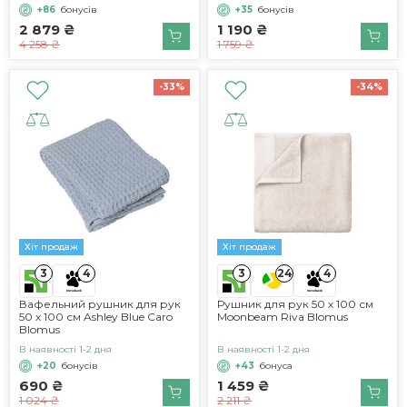
+86
бонусів
+35
бонусів
2 879 ₴
1 190 ₴
4 258 ₴
1 759 ₴
-33%
-34%
Хіт продаж
Хіт продаж
3
3
4
24
4
Вафельний рушник для рук
Рушник для рук 50 х 100 см
50 х 100 см Ashley Blue Caro
Moonbeam Riva Blomus
Blomus
В наявності 1-2 дня
В наявності 1-2 дня
+20
бонусів
+43
бонуса
690 ₴
1 459 ₴
1 024 ₴
2 211 ₴