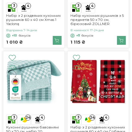
3
3
4
4
Набір з 2 різдвяних кухонних
Набір кухонних рушників з 5
рушників 60 х 40 см Xmas 1
предметів 50 x 70 см,
Yaclonq
бірюзовий ZOLLNER
Відправка 7-14 днів
В наявності 17-24 дня
+10
бонусів
+11
бонусів
1 010 ₴
1 115 ₴
3
3
24
4
24
4
Кухонні рушники бавовняні
Набір з 2 різдвяних кухонних
50 x 70 см, набір 20
рушників 60 x 40 см Собачки