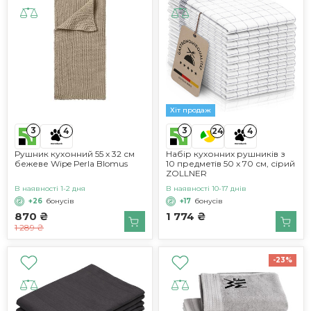
Хіт продаж
3
3
4
24
4
Рушник кухонний 55 х 32 см
Набір кухонних рушників з
бежеве Wipe Perla Blomus
10 предметів 50 x 70 см, сірий
ZOLLNER
В наявності 1-2 дня
В наявності 10-17 днів
+26
бонусів
+17
бонусів
870 ₴
1 774 ₴
1 289 ₴
-23%