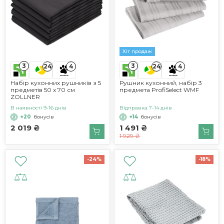
Хіт продаж
3
3
24
4
24
4
Набір кухонних рушників з 5
Рушник кухонний, набір 3
предметів 50 x 70 см
предмета ProfiSelect WMF
ZOLLNER
В наявності 9-16 днів
Відправка 7-14 днів
+20
бонусів
+14
бонусів
2 019 ₴
1 491 ₴
1 929 ₴
-24%
-18%