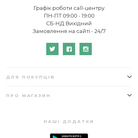
Графік роботи call-центру
ПН-ПТ 09:00 - 19:00
СБ-НД Вихідний
Замовлення на сайті - 24/7
ДЛЯ ПОКУПЦІВ
Як замовити
Подарункові сертифікати
ПРО МАГАЗИН
Доставка
Бонусна програма
Про нас
Відгуки
Оплата
Купівля в кредит
Запитання та відповіді
Мапа сайту
Повернення
НАШІ ДОДАТКИ
Контакти