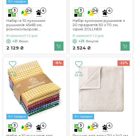
Хіт продаж
3
3
24
4
24
4
Набір із 10 кухонних
Набір кухонних рушників з
рушників 45x65 см,
20 предметів 50 x 70 см,
різнокольорові
сірий ZOLLNER
LAYNENBURG
В наявності 1-2 дня
В наявності 1-2 дня
+21
бонус
+25
бонусів
2 129 ₴
2 524 ₴
-15%
-22%
Хіт продаж
Хіт продаж
3
3
24
4
24
4
Набір з 10 рушників для
Рушник для лазні 70 х 140 см