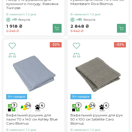
кухонного посуду, бавовна
Moonbeam Riva Blomus
Twinzee
В наявності 1-2 дня
В наявності 1-2 дня
+19
бонусів
+85
бонусів
1 918 ₴
2 848 ₴
2 245 ₴
3 642 ₴
-32%
-32%
Хіт продаж
Хіт продаж
3
3
24
4
24
4
Вафельний рушник для
Вафельний рушник для рук
лазні 70 х 140 см Ashley Blue
50 х 100 см Satellite Caro
Caro Blomus
Blomus
В наявності 1-2 дня
В наявності 1-2 дня