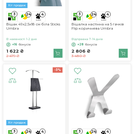
Хіт продаж
3
3
24
4
24
4
Вішак 49х2,5х18 см біла Sticks
Вішалка настінна на 5 гачків
Umbra
Flip коричнева Umbra
В наявності 1-2 дня
Відправка 7-14 днів
+16
бонусів
+28
бонусів
1 622 ₴
2 806 ₴
2 479 ₴
3 480 ₴
-3%
Хіт продаж
3
3
24
4
24
4