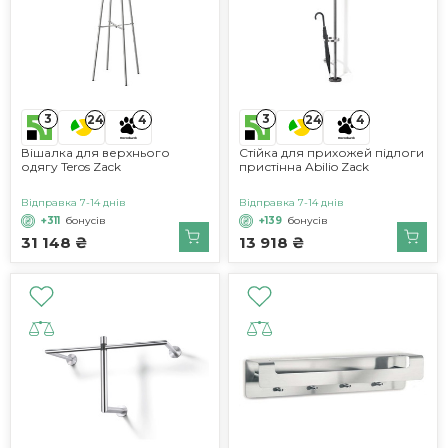
3
3
24
4
24
4
Вішалка для верхнього
Стійка для прихожей підлоги
одягу Teros Zack
пристінна Abilio Zack
Відправка 7-14 днів
Відправка 7-14 днів
+311
бонусів
+139
бонусів
31 148 ₴
13 918 ₴