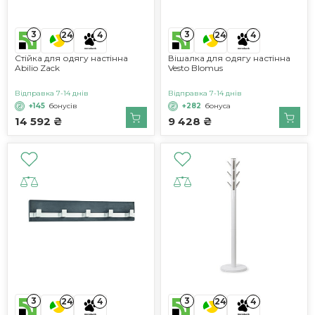
3
3
24
4
24
4
Стійка для одягу настінна
Вішалка для одягу настінна
Abilio Zack
Vesto Blomus
Відправка 7-14 днів
Відправка 7-14 днів
+145
бонусів
+282
бонуса
14 592 ₴
9 428 ₴
3
3
24
4
24
4