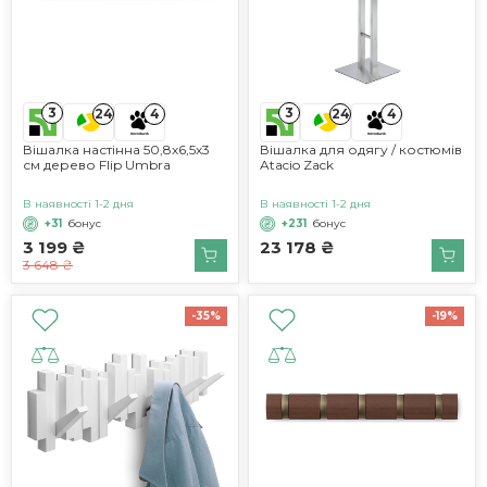
3
3
24
4
24
4
Вішалка настінна 50,8х6,5х3
Вішалка для одягу / костюмів
см дерево Flip Umbra
Atacio Zack
В наявності 1-2 дня
В наявності 1-2 дня
+31
бонус
+231
бонус
3 199 ₴
23 178 ₴
3 648 ₴
-35%
-19%