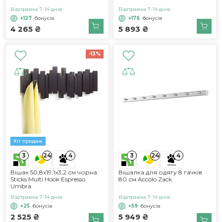
Відправка 7-14 днів
Відправка 7-14 днів
+127
бонусів
+176
бонусів
4 265 ₴
5 893 ₴
-13%
Хіт продаж
3
3
24
4
24
4
Вішак 50,8x19,1x3,2 см чорна
Вішалка для одягу 8 гачків
Sticks Multi Hook Espresso
80 см Accolo Zack
Umbra
Відправка 7-14 днів
Відправка 7-14 днів
+25
бонусів
+59
бонусів
2 525 ₴
5 949 ₴