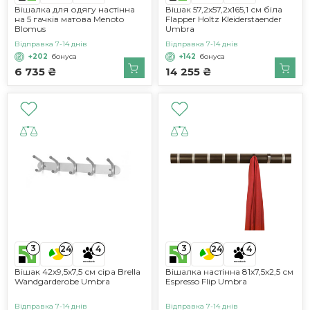
Вішалка для одягу настінна
Вішак 57,2x57,2x165,1 см біла
на 5 гачків матова Menoto
Flapper Holtz Kleiderstaender
Blomus
Umbra
Відправка 7-14 днів
Відправка 7-14 днів
+202
бонуса
+142
бонуса
6 735 ₴
14 255 ₴
3
3
24
4
24
4
Вішак 42x9,5x7,5 см сіра Brella
Вішалка настінна 81х7,5х2,5 см
Wandgarderobe Umbra
Espresso Flip Umbra
Відправка 7-14 днів
Відправка 7-14 днів