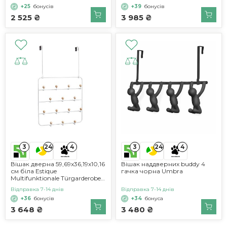
+25
бонусів
+39
бонусів
2 525 ₴
3 985 ₴
3
3
24
4
24
4
Вішак дверна 59,69x36,19x10,16
Вішак наддверних buddy 4
см біла Estique
гачка чорна Umbra
Multifunktionale Türgarderobe
Umbra
Відправка 7-14 днів
Відправка 7-14 днів
+36
бонусів
+34
бонуса
3 648 ₴
3 480 ₴