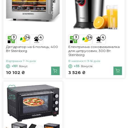
3
3
24
4
24
4
Дегідратор на 6 полиць, 400
Електрична соковижималка
Вт Steinborg
для цитрусових, 300 Вт
Steinborg
Відправка 7-14 днів
В наявності 9-16 днів
+101
бонус
+35
бонусів
10 102 ₴
3 526 ₴