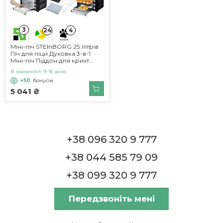
3
24
4
Міні-піч STEInBORG 25 літрів
Піч для піци Духовка 3-в-1
Міні-піч Піддон для крихт
Верхній/нижній нагрів
В наявності 9-16 днів
Конвекція Таймер на 60
+50
бонусів
хвилин 1600 Вт
5 041 ₴
+38 096 320 9 777
+38 044 585 79 09
+38 099 320 9 777
Передзвоніть мені