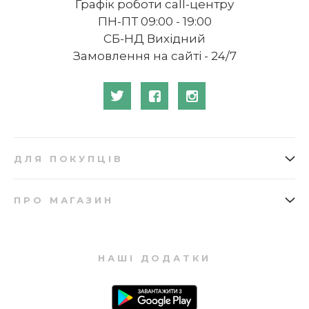
Графік роботи call-центру
ПН-ПТ 09:00 - 19:00
СБ-НД Вихідний
Замовлення на сайті - 24/7
ДЛЯ ПОКУПЦІВ
Як замовити
Подарункові сертифікати
ПРО МАГАЗИН
Доставка
Бонусна програма
Про нас
Відгуки
Оплата
Купівля в кредит
Запитання та відповіді
Мапа сайту
Повернення
НАШІ ДОДАТКИ
Контакти
Партнерська програма