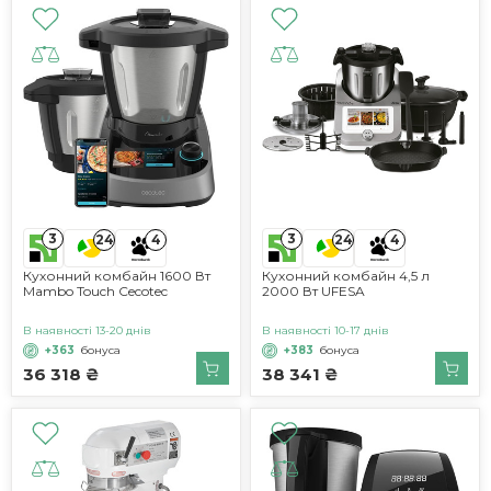
3
3
24
4
24
4
Кухонний комбайн 1600 Вт
Кухонний комбайн 4,5 л
Mambo Touch Cecotec
2000 Вт UFESA
В наявності 13-20 днів
В наявності 10-17 днів
+363
бонуса
+383
бонуса
36 318 ₴
38 341 ₴