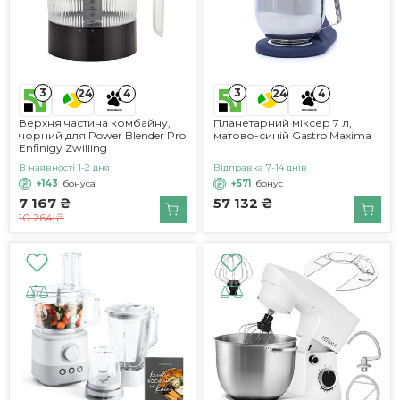
3
3
24
4
24
4
Верхня частина комбайну,
Планетарний міксер 7 л,
чорний для Power Blender Pro
матово-синій Gastro Maxima
Enfinigy Zwilling
В наявності 1-2 дня
Відправка 7-14 днів
+143
бонуса
+571
бонус
7 167 ₴
57 132 ₴
10 264 ₴