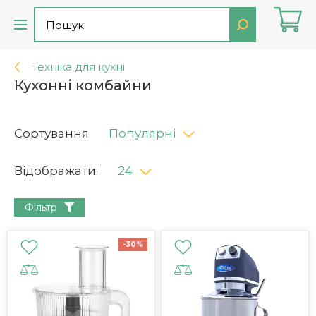
Техніка для кухні
Кухонні комбайни
Сортування
Популярні
Відображати:
24
Фільтр
-30%