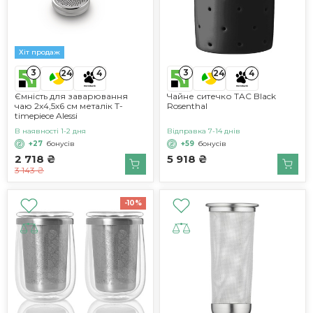
Хіт продаж
3
3
24
4
24
4
Ємність для заварювання
Чайне ситечко TAC Black
чаю 2x4,5x6 см металік T-
Rosenthal
timepiece Alessi
В наявності 1-2 дня
Відправка 7-14 днів
+27
бонусів
+59
бонусів
2 718 ₴
5 918 ₴
3 143 ₴
-10%