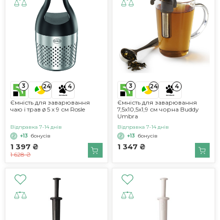
3
3
24
4
24
4
Ємність для заварювання
Ємність для заварювання
чаю і трав ø 5 х 9 см Rosle
7,5х10,5х1,9 см чорна Buddy
Umbra
Відправка 7-14 днів
Відправка 7-14 днів
+13
бонусів
+13
бонусів
1 397 ₴
1 347 ₴
1 628 ₴