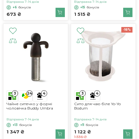
Відправка 7-14 днів
Відправка 7-14 днів
+6
бонусів
+15
бонусів
673 ₴
1 515 ₴
-16%
3
3
24
4
4
Чайне ситечко у формі
Сито для чаю біле Yo-Yo
чоловічка Buddy Umbra
Bodum
Відправка 7-14 днів
Відправка 7-14 днів
+13
бонусів
+11
бонусів
1 347 ₴
1 122 ₴
1 336 ₴