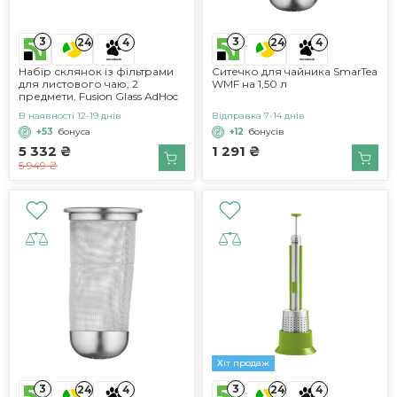
3
3
24
4
24
4
Набір склянок із фільтрами
Ситечко для чайника SmarTea
для листового чаю, 2
WMF на 1,50 л
предмети, Fusion Glass AdHoc
В наявності 12-19 днів
Відправка 7-14 днів
+53
бонуса
+12
бонусів
5 332 ₴
1 291 ₴
5 949 ₴
Хіт продаж
3
3
24
4
24
4