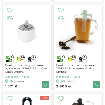
3
3
24
4
24
4
Ємність для заварювання з
Ємність для заварювання
підставкою 5,5х4,5х5,5 см біла
7,5х10,5х1,9 см мятна Buddy
Cutea Umbra
Umbra
Відправка 7-14 днів
Відправка 7-14 днів
+15
бонусів
+28
бонусів
1 571 ₴
2 806 ₴
-14%