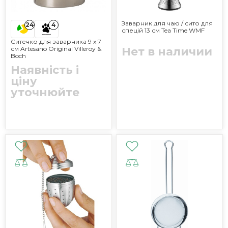
Заварник для чаю / сито для
24
4
спецій 13 см Tea Time WMF
Ситечко для заварника 9 x 7
см Artesano Original Villeroy &
Нет в наличии
Boch
Наявність і
ціну
уточнюйте