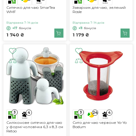
Ситечко для чаю SmarTea
Заварник для чаю, зелений
WMF
Rosle
Відправка 7-14 днів
Відправка 7-14 днів
+17
бонусів
+11
бонусів
1 740 ₴
1 179 ₴
3
3
4
24
4
Силіконове ситечко для чаю
Сито для чаю червоне Yo-Yo
у формі чоловічка 6,3 х 8,3 см
Bodum
Retoo