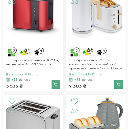
3
3
24
4
24
4
Тостер автоматичний 800 Вт,
Електрочайник 1,7 л та
червоний AT 2217 Severin
тостер на 2 слоти, набір 2
предмети, білий Nordic Briebe
В наявності 9-16 днів
В наявності 10-17 днів
+35
бонусів
+73
бонуса
3 535 ₴
7 303 ₴