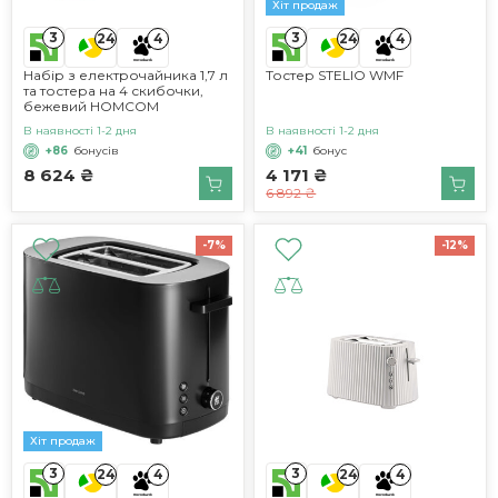
Хіт продаж
3
3
24
4
24
4
Набір з електрочайника 1,7 л
Тостер STELIO WMF
та тостера на 4 скибочки,
бежевий HOMCOM
В наявності 1-2 дня
В наявності 1-2 дня
+86
бонусів
+41
бонус
8 624 ₴
4 171 ₴
6 892 ₴
-7%
-12%
Хіт продаж
3
3
24
4
24
4