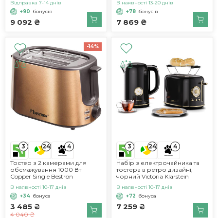
Відправка 7-14 днів
В наявності 13-20 днів
+90
бонусів
+78
бонусів
9 092 ₴
7 869 ₴
-14%
3
3
24
4
24
4
Тостер з 2 камерами для
Набір з електрочайника та
обсмажування 1000 Вт
тостера в ретро дизайні,
Copper Single Bestron
чорний Victoria Klarstein
В наявності 10-17 днів
В наявності 10-17 днів
+34
бонуса
+72
бонуса
3 485 ₴
7 259 ₴
4 040 ₴