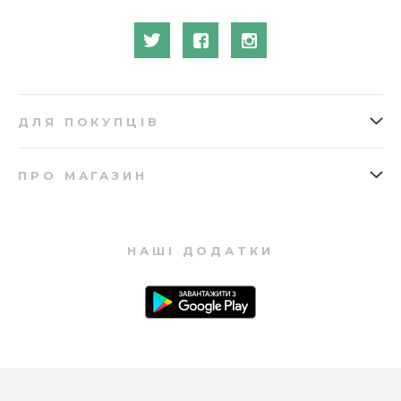
ДЛЯ ПОКУПЦІВ
Як замовити
Подарункові сертифікати
ПРО МАГАЗИН
Доставка
Бонусна програма
Про нас
Відгуки
Оплата
Купівля в кредит
Запитання та відповіді
Мапа сайту
Повернення
НАШІ ДОДАТКИ
Контакти
Партнерська програма