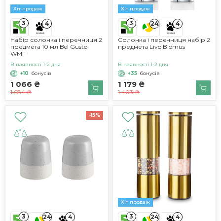
Хіт продаж
Хіт продаж
3
3
4
24
4
Набір солонка і перечниця 2
Солонка і перечниця набір 2
предмета 10 мл Bel Gusto
предмета Livo Blomus
WMF
В наявності 1-2 дня
В наявності 1-2 дня
+10
бонусів
+35
бонусів
1 066 ₴
1 179 ₴
1 684 ₴
1 403 ₴
-15%
Хіт продаж
3
3
24
4
24
4