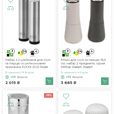
3
3
24
4
24
4
Набір з 2 шейкерів для солі
Млин для солі та перцю 16,9
та перцю із силіконовим
см, набір 2 предмети, сірий
тримачем FLEXX 2GO Rosle
Milltop Joseph Joseph
В наявності 9-16 днів
В наявності 4-5 днів
+20
бонусів
+36
бонусів
2 015 ₴
3 665 ₴
-19%