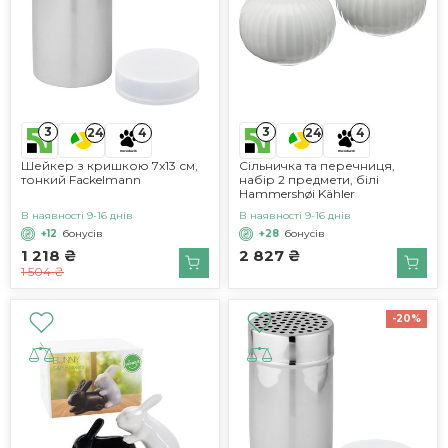
3
3
24
4
24
4
Шейкер з кришкою 7x13 см,
Сільничка та перечниця,
тонкий Fackelmann
набір 2 предмети, білі
Hammershøi Kähler
В наявності 9-16 днів
В наявності 9-16 днів
+12
бонусів
+28
бонусів
1 218 ₴
2 827 ₴
1 504 ₴
-20%