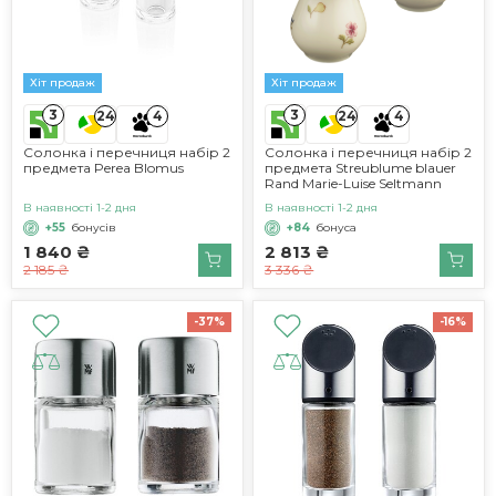
Хіт продаж
Хіт продаж
3
3
24
4
24
4
Солонка і перечниця набір 2
Солонка і перечниця набір 2
предмета Perea Blomus
предмета Streublume blauer
Rand Marie-Luise Seltmann
В наявності 1-2 дня
В наявності 1-2 дня
+55
бонусів
+84
бонуса
1 840 ₴
2 813 ₴
2 185 ₴
3 336 ₴
-37%
-16%