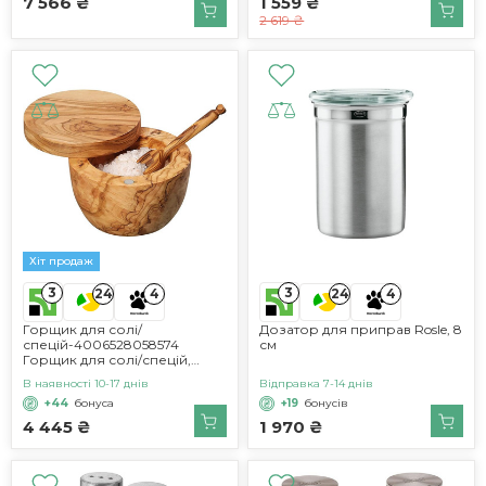
7 566 ₴
1 559 ₴
2 619 ₴
Хіт продаж
3
3
24
4
24
4
Горщик для солі/
Дозатор для приправ Rosle, 8
спецій-4006528058574
см
Горщик для солі/спецій,
дерево, 9,5 см,
В наявності 10-17 днів
Відправка 7-14 днів
4006528058574
+44
бонуса
+19
бонусів
4 445 ₴
1 970 ₴