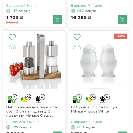
Відправка 7-14 днів
Відправка 7-14 днів
+17
бонусів
+162
бонуса
1 723 ₴
16 285 ₴
2 221 ₴
-40%
3
3
24
4
24
4
Набір млинів для перцю та
Набір для солі та перцю
солі 13 см на підставці, 3
Mikasa Antique White
предмети Menage Classic
AdHoc
В наявності 9-16 днів
Відправка 7-14 днів
+75
бонусів
+15
бонусів