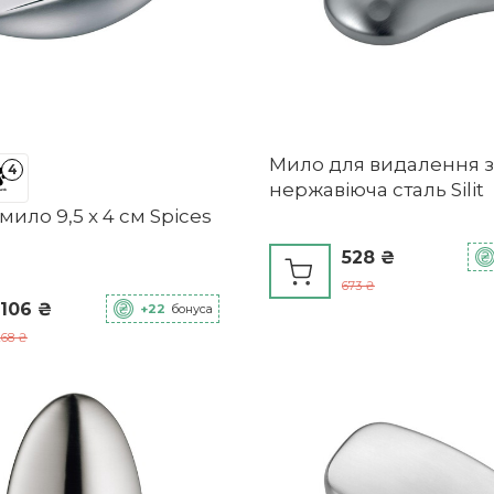
Мило для видалення з
4
нержавіюча сталь Silit
мило 9,5 x 4 см Spices
528 ₴
673 ₴
 106 ₴
+22
бонуса
268 ₴