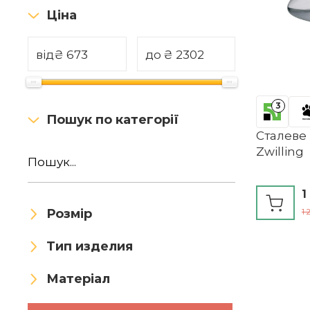
Ціна
від
₴
до
₴
3
Пошук по категорії
Сталеве 
Zwilling
1
Розмір
1 
Тип изделия
Матеріал