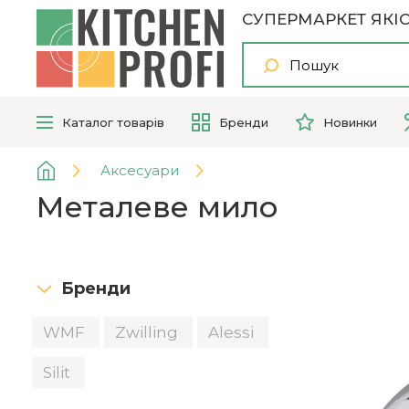
СУПЕРМАРКЕТ ЯКІС
Каталог
товарів
Бренди
Новинки
Аксесуари
Металеве мило
Бренди
WMF
Zwilling
Alessi
Silit