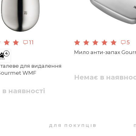
11
5
Мило анти-запах Gou
4
талеве для видалення
 Gourmet WMF
Немає в наявнос
 в наявності
ДЛЯ ПОКУПЦІВ