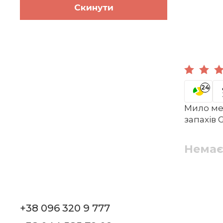
Скинути
24
Мило ме
запахів
Немає
+38 096 320 9 777