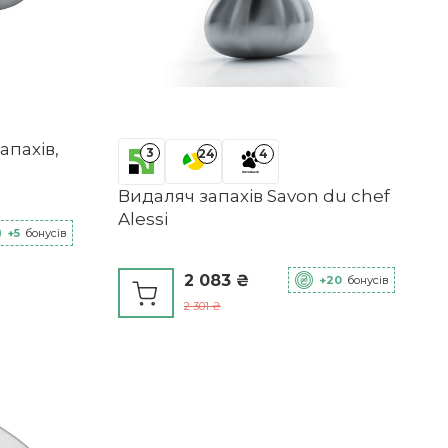
апахів,
3
24
4
Видаляч запахів Savon du chef
Alessi
+5
бонусів
2 083 ₴
+20
бонусів
2 301 ₴