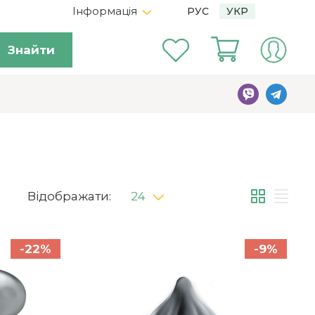
Інформація
РУС
УКР
Знайти
Відображати:
24
-22%
-9%