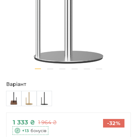
Варіант
1 333 ₴
1 964 ₴
-32%
+13
бонусів