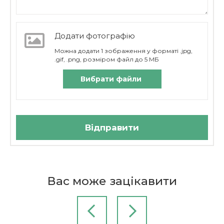
Додати фотографію
Можна додати 1 зображення у форматі .jpg,
.gif, .png, розміром файл до 5 МБ
Вибрати файли
Відправити
Бренд
Вас може зацікавити
niffgaff
Висота, см
30