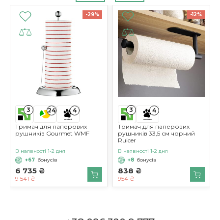
Матеріал
-29%
-12%
Нержавіюча сталь
Тип виробу
Тримач для кухонного рулону
Колір
Срібний
3
3
24
4
4
Тримач для паперових
Тримач для паперових
рушників Gourmet WMF
рушників 33,5 см чорний
Ruicer
В наявності 1-2 дня
В наявності 1-2 дня
+67
бонусів
+8
бонусів
6 735 ₴
838 ₴
9 541 ₴
954 ₴