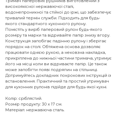
Тримач паперових рушників виготовлений з
високоякісної нержавіючої сталі,
водонепроникної та стійкої до іржі, що забезпечує
тривалий термін служби. Підходить для будь-
якого стандартного кухонного рулону.
Помістіть у виріб паперовий рулон будь-якого
розміру та марки та відривайте папір знизу вгору.
Конструкція запобігає падінню рулону і зберігає
порядок на столі. Обтяжена основа дозволяє
працювати однією рукою, а нековзна накладка,
прикріплена до нижньої частини тримача, утримує
його на місці коли ви відриваєте папір. Це також
може запобігти появі подряпин на стільниці.
Дотримуйтесь докладних покрокових інструкцій із
встановлення. Практичний та простий утримувач
для кухонних рулонів підійде для будь-якої кухні.
Колір: сріблястий.
Розмір продукту: 30 x 17 см.
Матеріал: нержавіюча сталь.