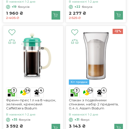
В наявності 1-2 дня
В наявності 1-2 дня
+19
бонусів
+22
бонуса
1 960 ₴
2 277 ₴
2 405 ₴
2 525 ₴
-12%
Хіт продаж
3
3
24
4
24
4
Френч-прес 1 л на 8 чашок,
Cтакан з подвійними
зелений, кремовий
стінками, набір 2 предмета,
Caffettiera Bodum
0,4 л, Assam Bodum
В наявності 1-2 дня
В наявності 1-2 дня
+35
бонусів
+31
бонус
3 592 ₴
3 143 ₴