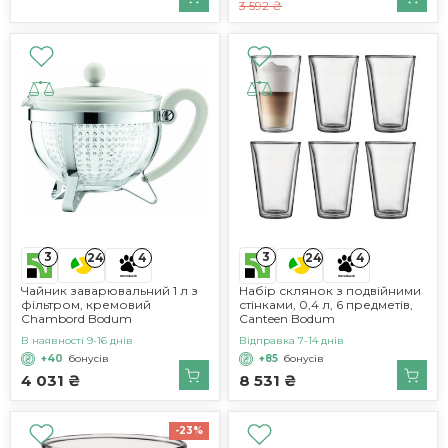
3 592 ₴
3
3
24
4
24
4
Чайник заварювальний 1 л з
Набір склянок з подвійними
фільтром, кремовий
стінками, 0,4 л, 6 предметів,
Chambord Bodum
Canteen Bodum
В наявності 9-16 днів
Відправка 7-14 днів
+40
бонусів
+85
бонусів
4 031 ₴
8 531 ₴
-23%