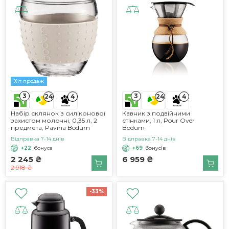
Хіт продаж
3
3
24
4
24
4
Набір склянок з силіконової
Кавник з подвійними
захистом молочні, 0,35 л, 2
стінками, 1 л, Pour Over
предмета, Pavina Bodum
Bodum
Відправка 7-14 днів
Відправка 7-14 днів
+22
бонуса
+69
бонусів
2 245 ₴
6 959 ₴
2 918 ₴
-33%