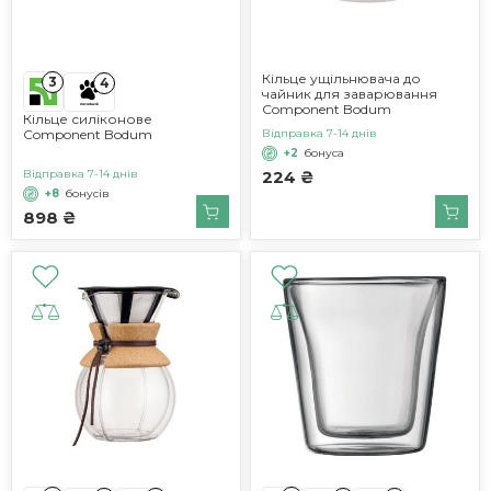
Кільце ущільнювача до
3
4
чайник для заварювання
Component Bodum
Кільце силіконове
Component Bodum
Відправка 7-14 днів
+2
бонуса
Відправка 7-14 днів
224 ₴
+8
бонусів
898 ₴