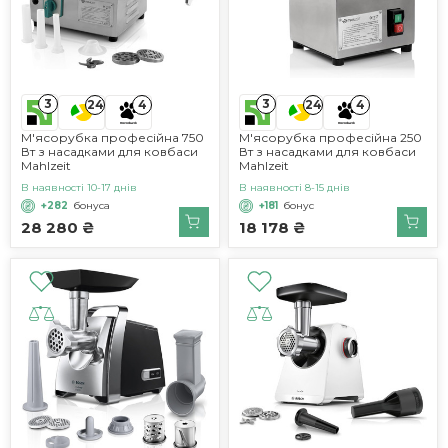
3
3
24
4
24
4
М'ясорубка професійна 750
М'ясорубка професійна 250
Вт з насадками для ковбаси
Вт з насадками для ковбаси
Mahlzeit
Mahlzeit
В наявності 10-17 днів
В наявності 8-15 днів
+282
бонуса
+181
бонус
28 280 ₴
18 178 ₴