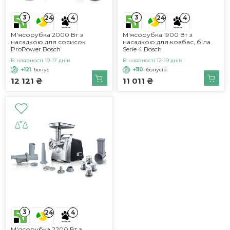
3
3
24
4
24
4
М'ясорубка 2000 Вт з
М'ясорубка 1900 Вт з
насадкою для сосисок
насадкою для ковбас, біла
ProPower Bosch
Serie 4 Bosch
В наявності 10-17 днів
В наявності 12-19 днів
+121
бонус
+110
бонусів
12 121 ₴
11 011 ₴
3
24
4
М'ясорубка 2200 Вт з