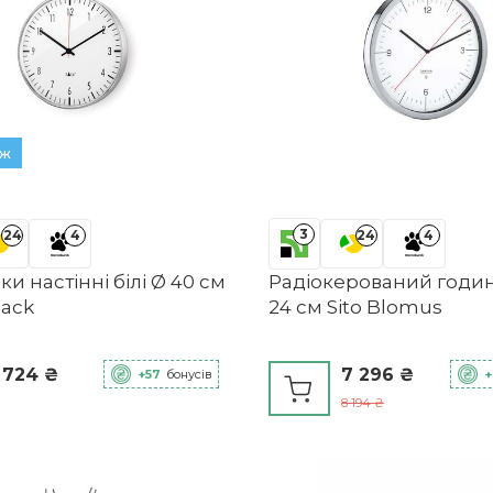
аж
3
24
4
24
4
и настінні білі Ø 40 см
Радіокерований годин
Zack
24 см Sito Blomus
 724 ₴
7 296 ₴
+57
бонусів
+
8 194 ₴