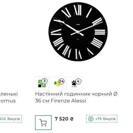
3
24
4
аленькі
Настінний годинник чорний Ø
Blomus
36 см Firenze Alessi
7 520 ₴
212
бонусів
+75
бонусів