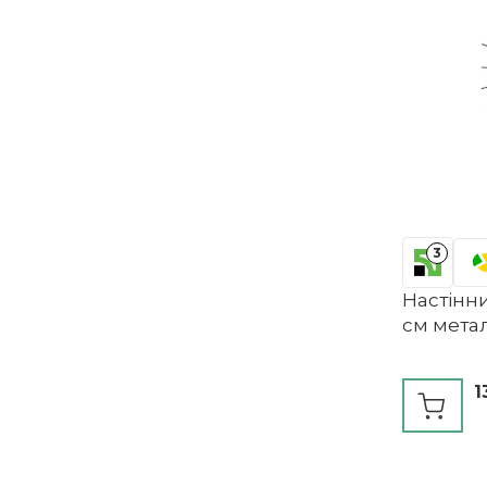
3
Настінн
см метал
1