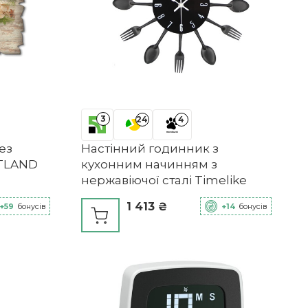
3
24
4
ез
Настінний годинник з
RTLAND
кухонним начинням з
нержавіючої сталі Timelike
1 413 ₴
+59
бонусів
+14
бонусів