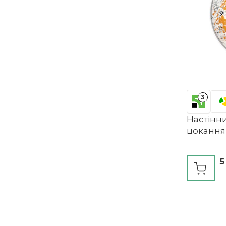
3
Настінн
цокання
5