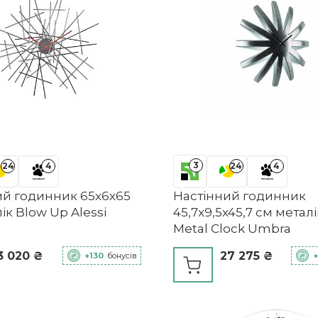
3
24
4
24
4
ий годинник 65х6х65
Настінний годинник
ік Blow Up Alessi
45,7x9,5x45,7 см металі
Metal Clock Umbra
3 020 ₴
27 275 ₴
+130
бонусів