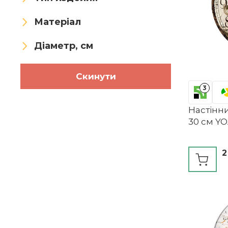
Матеріал
Діаметр, см
Скинути
3
Настінн
30 см YO
2