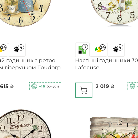
3
24
4
24
4
ий годинник з ретро-
Настінні годинники 30
им візерунком Toudorp
Lafocuse
 615 ₴
2 019 ₴
+16
бонусів