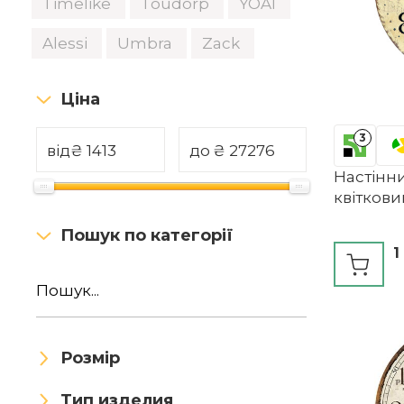
Timelike
Toudorp
YOAI
Alessi
Umbra
Zack
Ціна
3
від
₴
до
₴
Настінн
квітков
Пошук по категорії
1
Розмір
Тип изделия