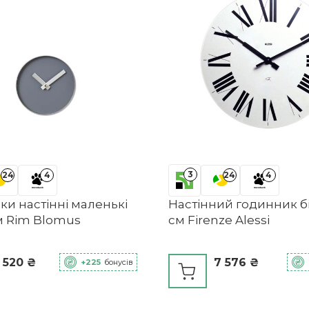
3
24
4
24
4
и настінні маленькі
Настінний годинник бі
см Rim Blomus
см Firenze Alessi
 520 ₴
7 576 ₴
+225
бонусів