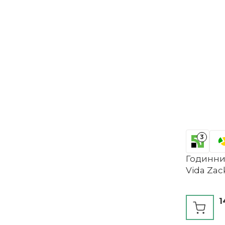
3
Годинник
Vida Zac
1