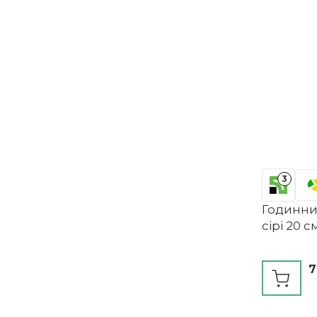
3
Годинник
сірі 20 
7