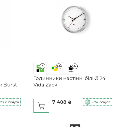
3
24
4
Годинники настінні білі Ø 24
к Burst
Vida Zack
7 408 ₴
+272
бонуса
+74
бонуса