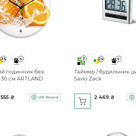
3
24
4
24
4
ий годинник без
Таймер / будильник 
 30 см ARTLAND
Savio Zack
 555 ₴
2 469 ₴
+55
бонусів