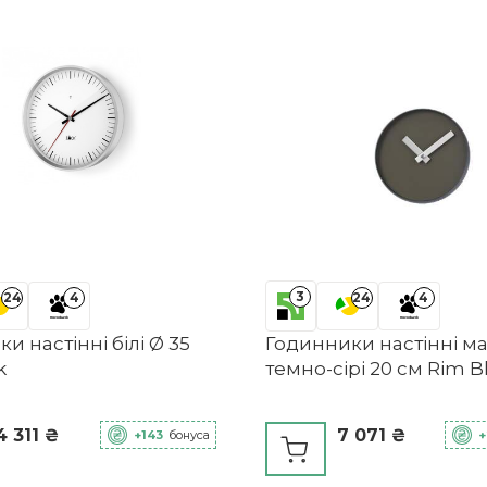
3
24
4
24
4
и настінні білі Ø 35
Годинники настінні м
k
темно-сірі 20 см Rim 
4 311 ₴
7 071 ₴
+143
бонуса
+