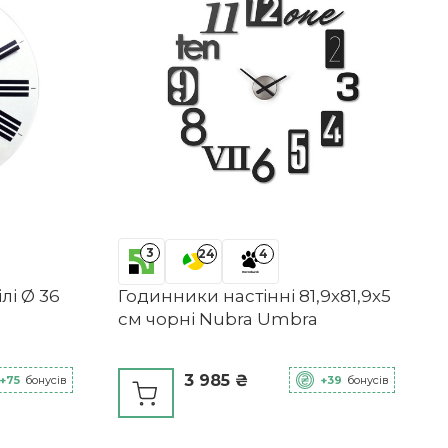
3
24
4
лі Ø 36
Годинники настінні 81,9х81,9х5
см чорні Nubra Umbra
3 985 ₴
+75
бонусів
+39
бонусів