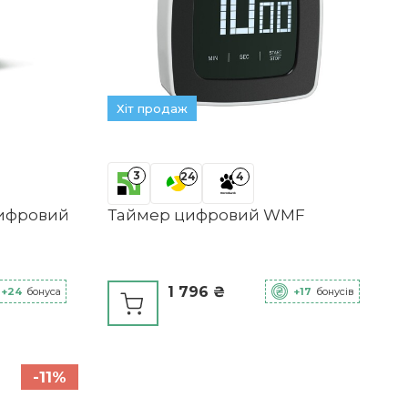
Хіт продаж
3
24
4
цифровий
Таймер цифровий WMF
1 796 ₴
+24
бонуса
+17
бонусів
-11%