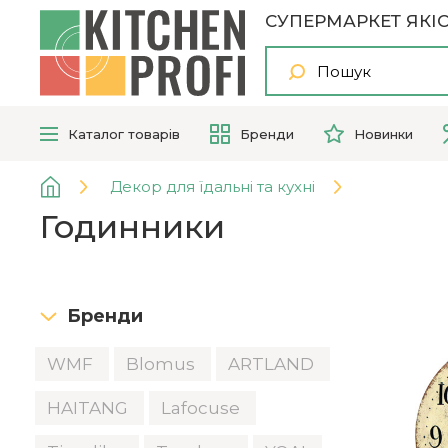
СУПЕРМАРКЕТ ЯКІС
Каталог
товарів
Бренди
Новинки
Декор для їдальні та кухні
Годинники
Бренди
WMF
Blomus
ARTLAND
HAITANG
Lafocuse