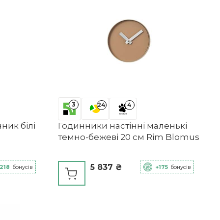
3
24
4
ник білі
Годинники настінні маленькі
темно-бежеві 20 см Rim Blomus
5 837 ₴
218
бонусів
+175
бонусів