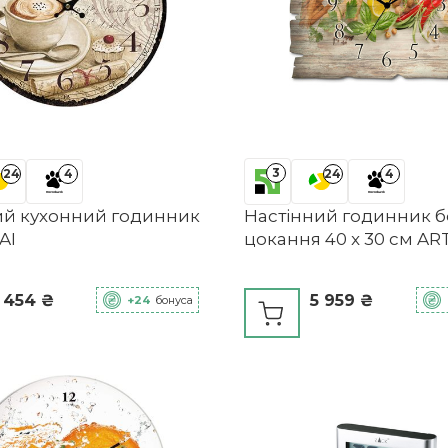
3
24
4
24
4
ий кухонний годинник
Настінний годинник б
AI
цокання 40 x 30 см A
 454 ₴
5 959 ₴
+24
бонуса