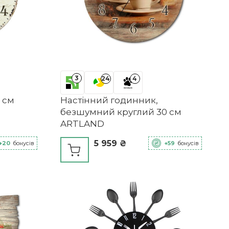
3
24
4
 см
Настінний годинник,
безшумний круглий 30 см
ARTLAND
5 959 ₴
+20
бонусів
+59
бонусів