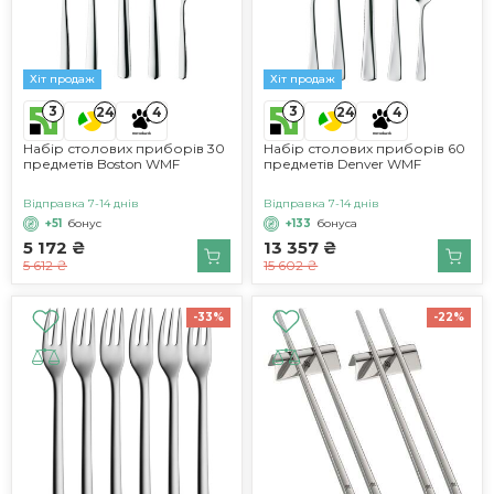
Хіт продаж
Хіт продаж
3
3
24
4
24
4
Набір столових приборів 30
Набір столових приборів 60
предметів Boston WMF
предметів Denver WMF
Відправка 7-14 днів
Відправка 7-14 днів
+51
бонус
+133
бонуса
5 172 ₴
13 357 ₴
5 612 ₴
15 602 ₴
-33%
-22%