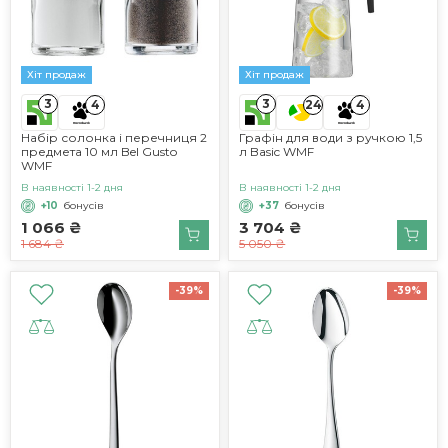
Хіт продаж
Хіт продаж
3
3
4
24
4
Набір солонка і перечниця 2
Графін для води з ручкою 1,5
предмета 10 мл Bel Gusto
л Basic WMF
WMF
В наявності 1-2 дня
В наявності 1-2 дня
+10
бонусів
+37
бонусів
1 066 ₴
3 704 ₴
1 684 ₴
5 050 ₴
-39%
-39%