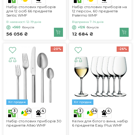
Набір столових приборів
Набір столових приборів на
для 12 осіб 66 предметів
12 персон, 60 предметів
Sentic WMF
Palermo WMF
В наявності 12-19 днів
Відправка 7-14 днів
+560
бонусів
+126
бонусів
56 056 ₴
12 684 ₴
-20%
-26%
Хіт продаж
Хіт продаж
3
3
24
4
24
4
Набір столових приборів 30
Келих для білого вина, набір
предметів Alteo WMF
6 предметів Easy Plus WMF