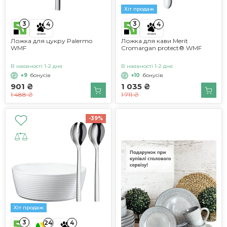
Хіт продаж
3
3
4
4
Ложка для цукру Palermo
Ложка для кави Merit
WMF
Cromargan protect® WMF
В наявності 1-2 дня
В наявності 1-2 дня
+9
бонусів
+10
бонусів
901 ₴
1 035 ₴
1 488 ₴
1 711 ₴
-39%
Хіт продаж
3
24
4