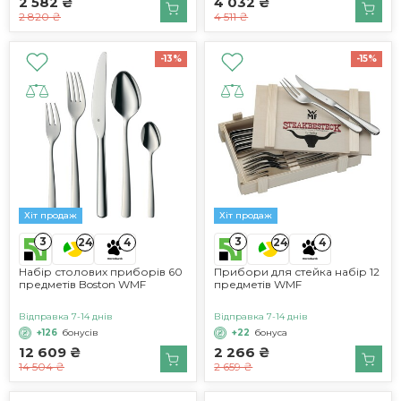
2 582 ₴
4 032 ₴
2 820 ₴
4 511 ₴
-13%
-15%
Хіт продаж
Хіт продаж
3
3
24
4
24
4
Набір столових приборів 60
Прибори для стейка набір 12
предметів Boston WMF
предметів WMF
Відправка 7-14 днів
Відправка 7-14 днів
+126
бонусів
+22
бонуса
12 609 ₴
2 266 ₴
14 504 ₴
2 659 ₴