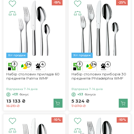
-19%
-25%
Хіт продаж
Хіт продаж
3
3
24
4
24
4
Набір столових приладів 60
Набір столових приборів 30
предметів Palma WMF
предметів Philadelphia WMF
Відправка 7-14 днів
Відправка 7-14 днів
+131
бонус
+53
бонуса
13 133 ₴
5 324 ₴
16 219 ₴
7 070 ₴
-10%
-10%