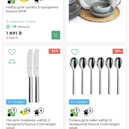
Набір для салату 3 предмета
Nuova WMF
В наявності 1-2 дня
+18
бонусів
1 891 ₴
3 124 ₴
-32%
-19%
Хіт продаж
Хіт продаж
3
3
24
4
4
Ніж для сніданку набір 2
Ложка для кави набір 6
предмета Nuova Cromargan
предметів Nuova Cromargan
WMF
WMF