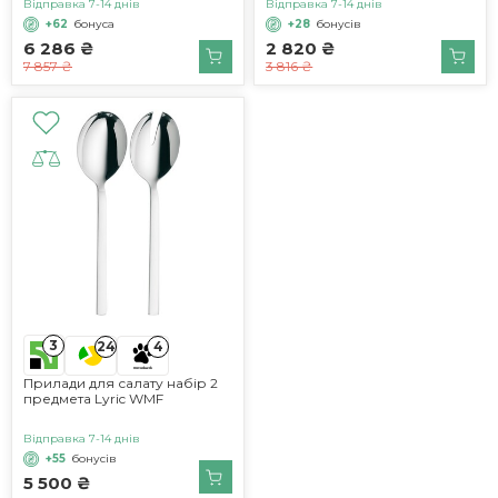
Відправка 7-14 днів
Відправка 7-14 днів
+62
бонуса
+28
бонусів
6 286 ₴
2 820 ₴
7 857 ₴
3 816 ₴
3
24
4
Прилади для салату набір 2
предмета Lyric WMF
Відправка 7-14 днів
+55
бонусів
5 500 ₴