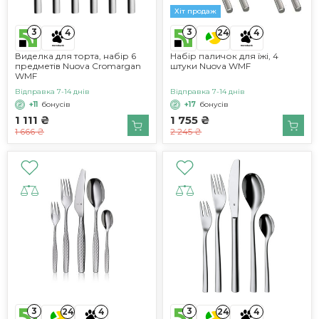
Хіт продаж
3
3
4
24
4
Виделка для торта, набір 6
Набір паличок для їжі, 4
предметів Nuova Cromargan
штуки Nuova WMF
WMF
Відправка 7-14 днів
Відправка 7-14 днів
+11
бонусів
+17
бонусів
1 111 ₴
1 755 ₴
1 666 ₴
2 245 ₴
3
3
24
4
24
4