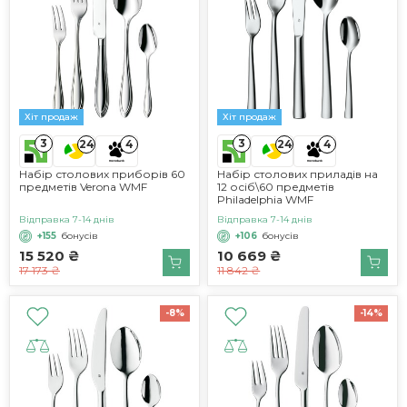
Хіт продаж
Хіт продаж
3
3
24
4
24
4
Набір столових приборів 60
Набір столових приладів на
предметів Verona WMF
12 осіб\60 предметів
Philadelphia WMF
Відправка 7-14 днів
Відправка 7-14 днів
+155
бонусів
+106
бонусів
15 520 ₴
10 669 ₴
17 173 ₴
11 842 ₴
-8%
-14%