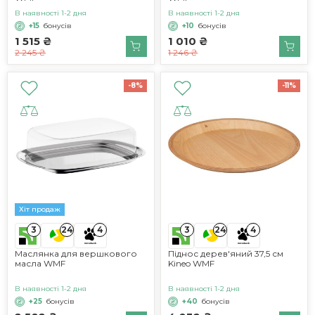
В наявності 1-2 дня
В наявності 1-2 дня
+15
бонусів
+10
бонусів
1 515 ₴
1 010 ₴
2 245 ₴
1 246 ₴
-8%
-11%
Хіт продаж
3
3
24
4
24
4
Маслянка для вершкового
Піднос дерев'яний 37,5 см
масла WMF
Kineo WMF
В наявності 1-2 дня
В наявності 1-2 дня
+25
бонусів
+40
бонусів