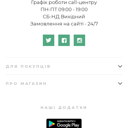
Графік роботи call-центру
ПН-ПТ 09:00 - 19:00
СБ-НД Вихідний
Замовлення на сайті - 24/7
ДЛЯ ПОКУПЦІВ
Як замовити
Подарункові сертифікати
ПРО МАГАЗИН
Доставка
Бонусна програма
Про нас
Відгуки
Оплата
Купівля в кредит
Запитання та відповіді
Мапа сайту
Повернення
НАШІ ДОДАТКИ
Контакти
Партнерська програма