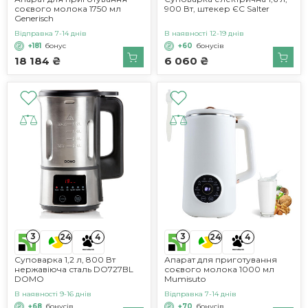
соєвого молока 1750 мл
900 Вт, штекер ЄС Salter
Generisch
Відправка 7-14 днів
В наявності 12-19 днів
+181
бонус
+60
бонусів
18 184 ₴
6 060 ₴
3
3
24
4
24
4
Суповарка 1,2 л, 800 Вт
Апарат для приготування
нержавіюча сталь DO727BL
соєвого молока 1000 мл
DOMO
Mumisuto
В наявності 9-16 днів
Відправка 7-14 днів
+68
бонусів
+70
бонусів