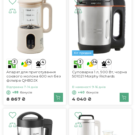
Хіт продаж
3
3
24
4
24
4
Апарат для приготування
Суповарка 1 л, 900 Вт, чорна
соєвого молока 600 мл без
501021 Morphy Richards
фільтра QHBDJX
Відправка 7-14 днів
В наявності 9-16 днів
+88
бонусів
+40
бонусів
8 867 ₴
4 040 ₴