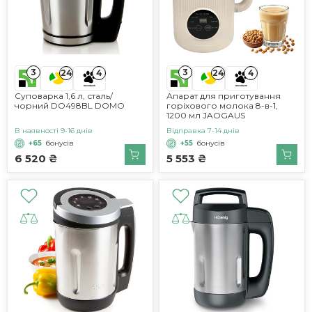
3
3
24
4
24
4
Суповарка 1,6 л, сталь/
Апарат для приготування
чорний DO498BL DOMO
горіхового молока 8-в-1,
1200 мл JAOGAUS
В наявності 9-16 днів
Відправка 7-14 днів
+65
бонусів
+55
бонусів
6 520 ₴
5 553 ₴