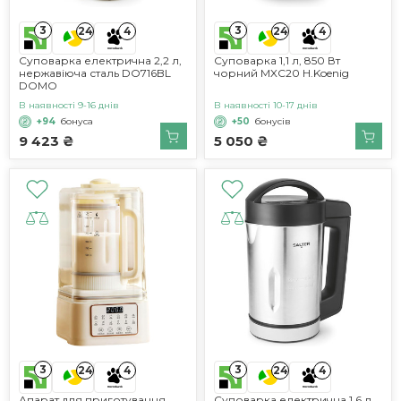
3
3
24
4
24
4
Суповарка електрична 2,2 л,
Суповарка 1,1 л, 850 Вт
нержавіюча сталь DO716BL
чорний MXC20 H.Koenig
DOMO
В наявності 9-16 днів
В наявності 10-17 днів
+94
бонуса
+50
бонусів
9 423 ₴
5 050 ₴
3
3
24
4
24
4
Апарат для приготування
Cуповарка електрична 1,6 л,