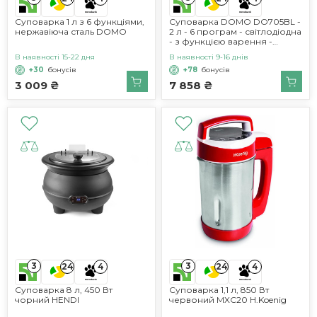
Суповарка 1 л з 6 функціями,
Суповарка DOMO DO705BL -
нержавіюча сталь DOMO
2 л - 6 програм - світлодіодна
- з функцією варення -
нержавіюча сталь
В наявності 15-22 дня
В наявності 9-16 днів
+30
бонусів
+78
бонусів
3 009 ₴
7 858 ₴
3
3
24
4
24
4
Суповарка 8 л, 450 Вт
Суповарка 1,1 л, 850 Вт
чорний HENDI
червоний MXC20 H.Koenig