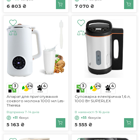
6 803 ₴
7 070 ₴
3
3
24
4
24
4
Апарат для приготування
Суповарка електрична 1,6 л,
соєвого молока 1000 мл Les-
1000 Вт SUPERLEX
Theresa
Відправка 7-14 днів
В наявності 9-16 днів
+51
бонус
+55
бонусів
5 163 ₴
5 555 ₴