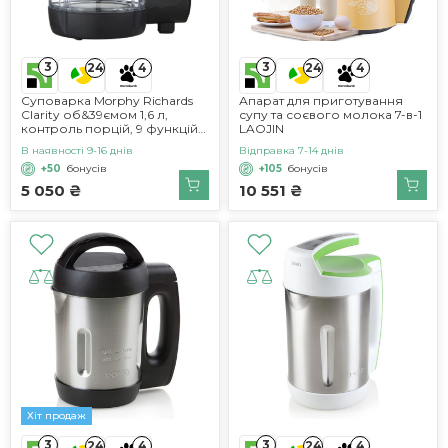
3
3
24
4
24
4
Суповарка Morphy Richards
Апарат для приготування
Clarity об&39ємом 1,6 л,
супу та соєвого молока 7-в-1
контроль порцій, 9 функцій,
LAOJIN
інтелектуальна технологія
В наявності 9-16 днів
Відправка 7-14 днів
реакції, підтримка тепла,
+50
бонусів
+105
бонусів
суповарка та смузі, білий та
чорний кольори, 501050
5 050 ₴
10 551 ₴
Хіт продаж
3
3
24
4
24
4