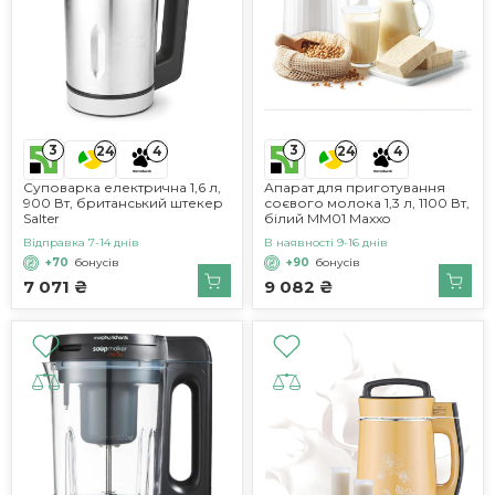
3
3
24
4
24
4
Cуповарка електрична 1,6 л,
Апарат для приготування
900 Вт, британський штекер
соєвого молока 1,3 л, 1100 Вт,
Salter
білий MM01 Maxxo
Відправка 7-14 днів
В наявності 9-16 днів
+70
бонусів
+90
бонусів
7 071 ₴
9 082 ₴