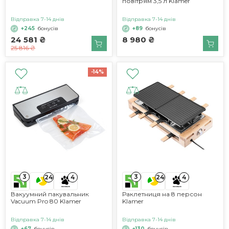
повітрям 3,5 л Klamer
Відправка 7-14 днів
Відправка 7-14 днів
+245
бонусів
+89
бонусів
24 581 ₴
8 980 ₴
25 816 ₴
-14%
3
3
24
4
24
4
Вакуумний пакувальник
Раклетниця на 8 персон
Vacuum Pro 80 Klamer
Klamer
Відправка 7-14 днів
Відправка 7-14 днів
+67
бонусів
+130
бонусів