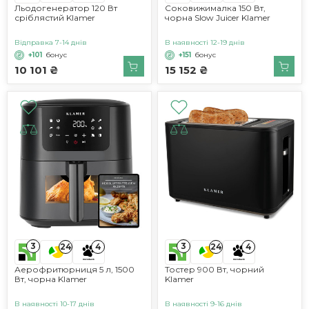
Льодогенератор 120 Вт
Соковижималка 150 Вт,
сріблястий Klamer
чорна Slow Juicer Klamer
Відправка 7-14 днів
В наявності 12-19 днів
+101
бонус
+151
бонус
10 101 ₴
15 152 ₴
3
3
24
4
24
4
Аерофритюрниця 5 л, 1500
Тостер 900 Вт, чорний
Вт, чорна Klamer
Klamer
В наявності 10-17 днів
В наявності 9-16 днів