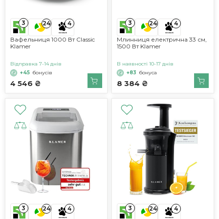
3
3
24
4
24
4
Вафельниця 1000 Вт Classic
Млинниця електрична 33 см,
Klamer
1500 Вт Klamer
Відправка 7-14 днів
В наявності 10-17 днів
+45
бонусів
+83
бонуса
4 546 ₴
8 384 ₴
3
3
24
4
24
4