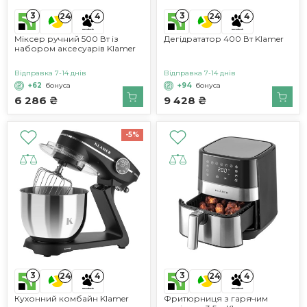
3
3
24
4
24
4
Міксер ручний 500 Вт із
Дегідрататор 400 Вт Klamer
набором аксесуарів Klamer
Відправка 7-14 днів
Відправка 7-14 днів
+62
бонуса
+94
бонуса
6 286 ₴
9 428 ₴
-5%
3
3
24
4
24
4
Кухонний комбайн Klamer
Фритюрниця з гарячим