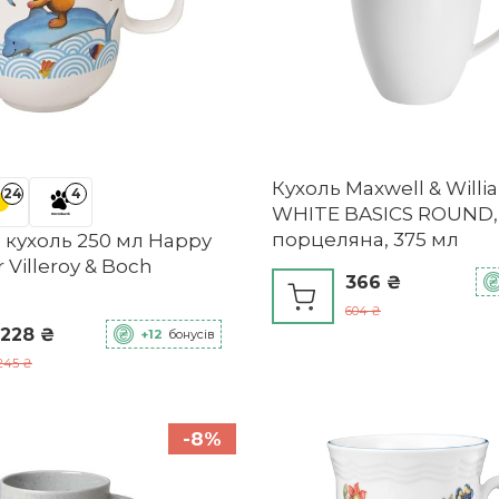
Кухоль Maxwell & Willi
24
4
WHITE BASICS ROUND,
порцеляна, 375 мл
 кухоль 250 мл Happy
 Villeroy & Boch
366 ₴
604 ₴
 228 ₴
+12
бонусів
245 ₴
-8%