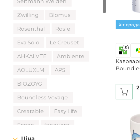
Seltmann Weiden
Zwilling
Blomus
Хіт прод
Rosenthal
Rosle
Eva Solo
Le Creuset
3
AHKALVTE
Ambiente
Кавоварк
Boundle
AOLUXLM
APS
BIOZOYG
2
Boundless Voyage
Creatable
Easy Life
Ecooe
fanquare
Ціна
Generic
HAK Kähler