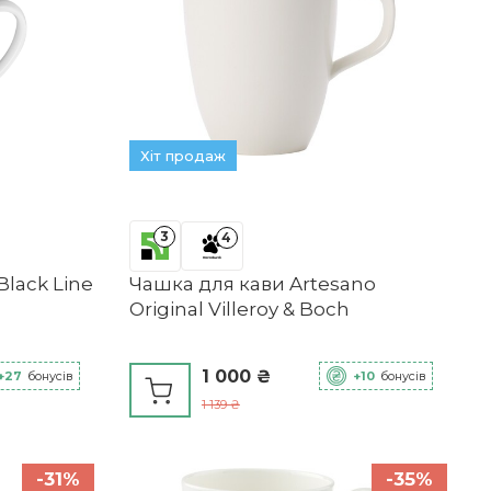
Хіт продаж
3
4
Black Line
Чашка для кави Artesano
Original Villeroy & Boch
1 000 ₴
+27
бонусів
+10
бонусів
1 139 ₴
-31%
-35%