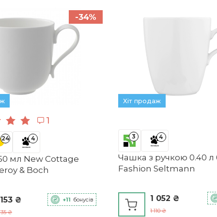
-34%
аж
Хіт продаж
1
3
4
24
4
Чашка з ручкою 0.40 л 
50 мл New Cottage
Fashion Seltmann
leroy & Boch
1 052 ₴
 153 ₴
+11
бонусів
1 110 ₴
735 ₴