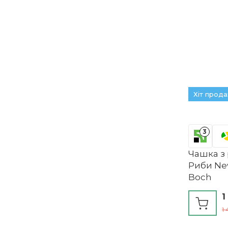
Хіт прод
3
Чашка з 
Риби New
Boch
1
1 