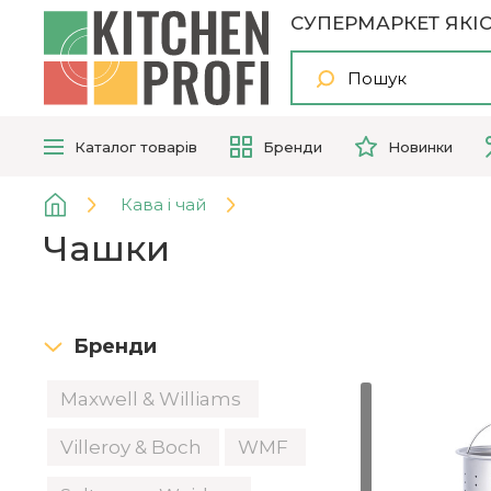
СУПЕРМАРКЕТ ЯКІС
Каталог
товарів
Бренди
Новинки
Кава і чай
Чашки
Бренди
Maxwell & Williams
Villeroy & Boch
WMF