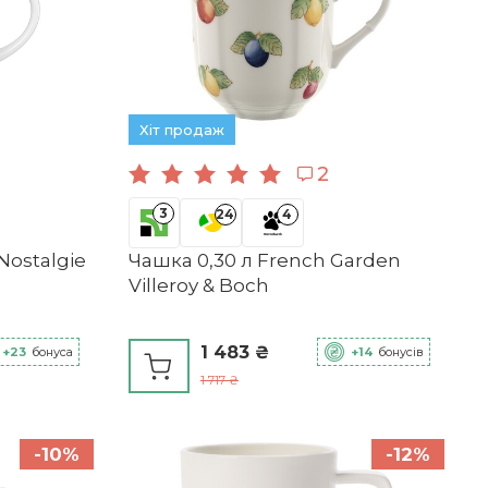
Хіт продаж
2
3
24
4
Nostalgie
Чашка 0,30 л French Garden
Villeroy & Boch
1 483 ₴
+23
бонуса
+14
бонусів
1 717 ₴
-10%
-12%