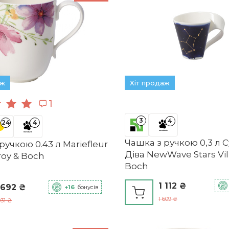
аж
Хіт продаж
1
3
4
24
4
Чашка з ручкою 0,3 л С
ручкою 0.43 л Mariefleur
Діва NewWave Stars Vil
eroy & Boch
Boch
1 112 ₴
 692 ₴
+16
бонусів
1 609 ₴
931 ₴