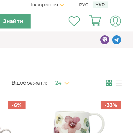
Інформація
РУС
УКР
Знайти
Відображати:
24
-6%
-33%