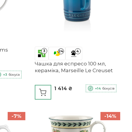
ams
3
24
4
Чашка для еспресо 100 мл,
кераміка, Marseille Le Creuset
+3
бонуса
1 414 ₴
+14
бонусів
-7%
-14%