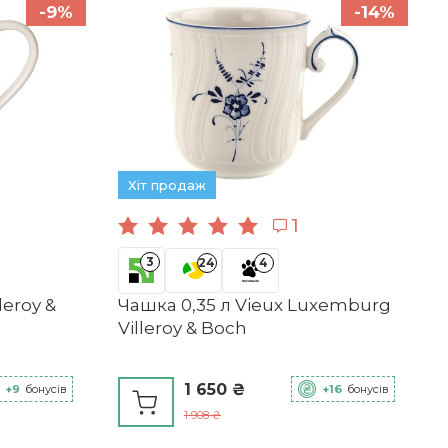
-9%
-14%
Хіт продаж
1
3
24
4
leroy &
Чашка 0,35 л Vieux Luxemburg
Villeroy & Boch
1 650 ₴
+9
бонусів
+16
бонусів
1 908 ₴