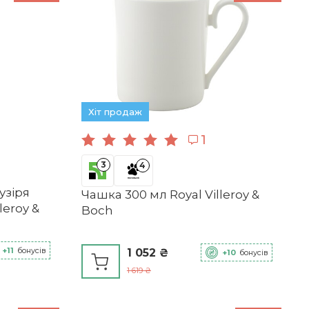
Хіт продаж
1
3
4
узіря
Чашка 300 мл Royal Villeroy &
leroy &
Boch
+11
бонусів
1 052 ₴
+10
бонусів
1 619 ₴