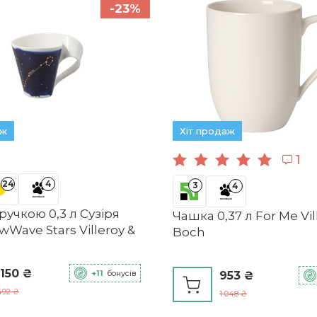
-23%
аж
Хіт продаж
1
24
4
3
4
ручкою 0,3 л Сузіря
Чашка 0,37 л For Me Vil
Wave Stars Villeroy &
Boch
 150 ₴
+11
бонусів
953 ₴
492 ₴
1 048 ₴