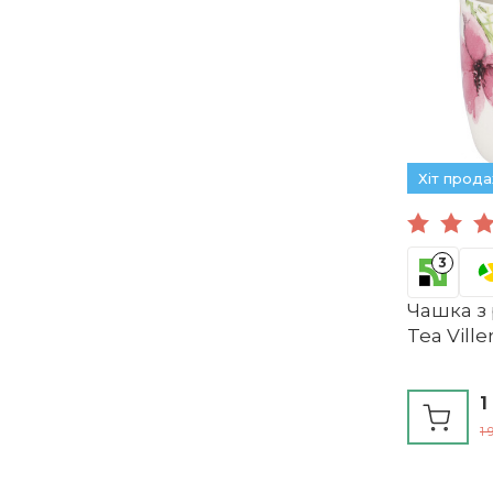
Хіт прод
3
Чашка з 
Tea Vill
1
1 