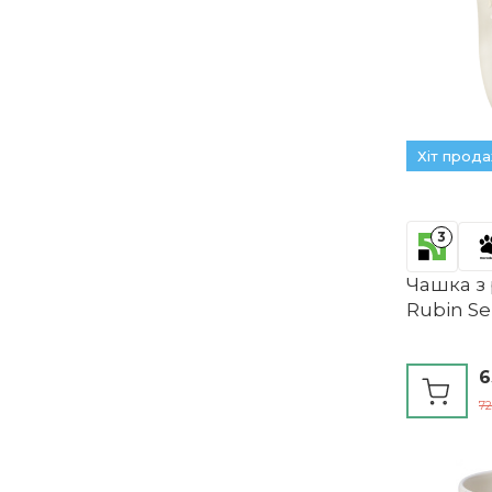
YDoLimmer
Zens
ZONSUSE
Alessi
ASA-Selection
Bodum
Хіт прод
Thomas
Arzberg
Friesland
Kahla
3
GreenGate
Чашка з 
Rubin S
Hutschenreuther
6
72