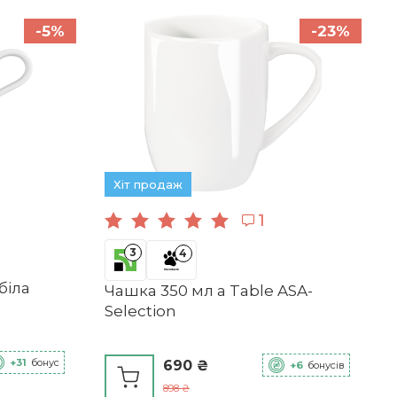
-5%
-23%
Хіт продаж
1
3
4
біла
Чашка 350 мл a Table ASA-
Selection
+31
бонус
690 ₴
+6
бонусів
898 ₴