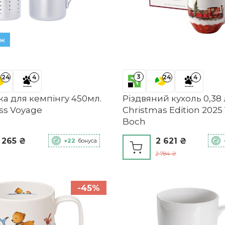
аж
3
24
4
24
4
а для кемпінгу 450мл.
Різдвяний кухоль 0,38
ss Voyage
Christmas Edition 2025 
Boch
 265 ₴
2 621 ₴
+22
бонуса
2 784 ₴
-45%