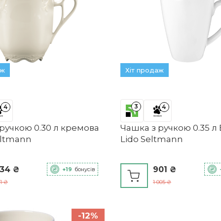
аж
Хіт продаж
3
4
4
ручкою 0.30 л кремова
Чашка з ручкою 0.35 л 
eltmann
Lido Seltmann
34 ₴
901 ₴
+19
бонусів
1 ₴
1 005 ₴
-12%