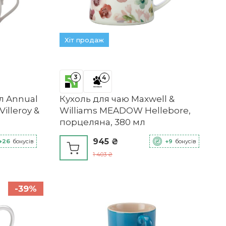
Хіт продаж
3
4
 л Annual
Кухоль для чаю Maxwell &
Villeroy &
Williams MEADOW Hellebore,
порцеляна, 380 мл
945 ₴
+26
бонусів
+9
бонусів
1 403 ₴
-39%