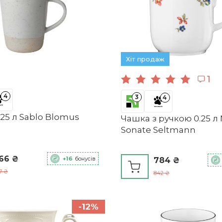
Хіт продаж
1
4
3
4
25 л Sablo Blomus
Чашка з ручкою 0.25 л 
Sonate Seltmann
66 ₴
+16
бонусів
784 ₴
7 ₴
842 ₴
-12%