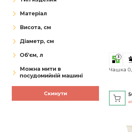
Papierdrachen
Матеріал
Ritzenhoff & Breker
Висота, см
Sänger
Shirtracer
Діаметр, см
SuperglockT
Syfunlv
Об'єм, л
3
Teemando
TRIOSK
Можна мити в
Чашка 0,
TSLBW
TuYines
посудомийній машині
Van Well
Vialex
Скинути
5
Villeroy & Boch
VollfitYYu
61
Wrendale Designs
Xfeyaqlo
XYUERU