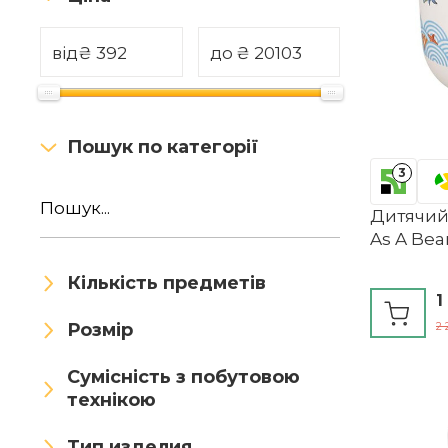
Home of Christmas
від
₴
до
₴
home&you
iBasingo
Konitz
Konsimo
Пошук по категорії
La Rochere
Leseogye
3
levandeo
MALACASA
Дитячий
As A Bear
MamboCat
MÄSER
Кількість предметів
1
matches21 HOME & HOBBY
Розмір
2 
Maxwell Williams
MIAMIO
Сумісність з побутовою
MIATTCLD
технікою
MIK funshopping
Тип изделия