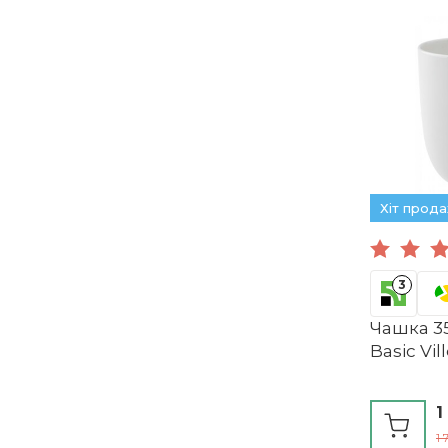
Хіт прод
3
Чашка 3
Basic Vil
1
1 