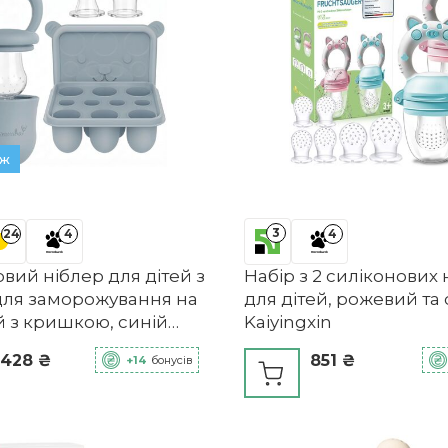
аж
3
24
4
4
вий ніблер для дітей з
Набір з 2 силіконових 
для заморожування на
для дітей, рожевий та 
й з кришкою, синій
Kaiyingxin
a
 428 ₴
851 ₴
+14
бонусів