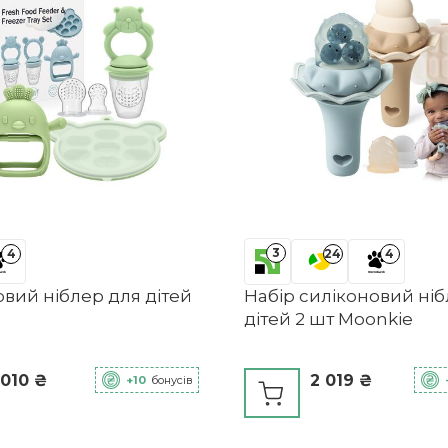
3
4
24
4
вий ніблер для дітей
Набір силіконовий ніб
дітей 2 шт Moonkie
 010 ₴
2 019 ₴
+10
бонусів