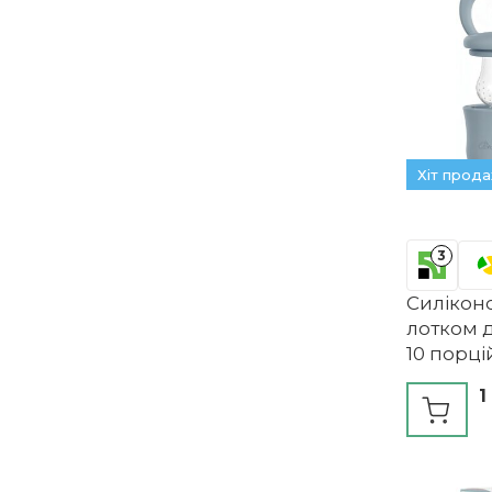
Хіт прод
3
Силіконо
лотком 
10 порці
Broemb
1