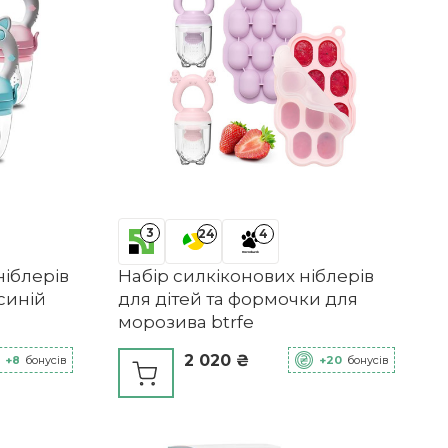
3
24
4
ніблерів
Набір силкіконових ніблерів
синій
для дітей та формочки для
морозива btrfe
2 020 ₴
+8
бонусів
+20
бонусів