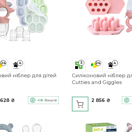
3
24
4
24
4
вий ніблер для дітей
Силіконовий ніблер дл
Cutties and Giggles
 628 ₴
2 856 ₴
+16
бонусів