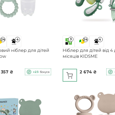
3
24
4
24
4
вий ніблер для дітей
Ніблер для дітей від 4 
now
місяців KIDSME
 357 ₴
2 674 ₴
+23
бонуса