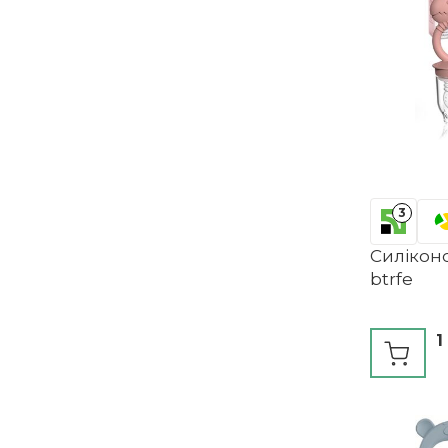
3
Силіконо
btrfe
1