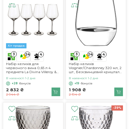
Хіт продаж
3
3
24
4
24
4
Набір келихів для
Набір келихів
червоного вина 0,65 л 4
Viognier/Chardonney 320 мл, 2
предмета La Divina Villeroy &
шт., Безсвинцевий кришталь,
Boch
O Wine Tumbler Riedel
В наявності 1-2 дня
В наявності 1-2 дня
+28
бонусів
+19
бонусів
2 832 ₴
1 908 ₴
2 944 ₴
2 194 ₴
-39%