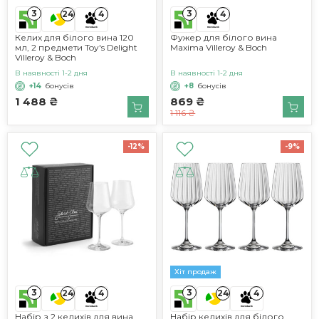
3
3
24
4
4
Келих для білого вина 120
Фужер для білого вина
мл, 2 предмети Toy's Delight
Maxima Villeroy & Boch
Villeroy & Boch
В наявності 1-2 дня
В наявності 1-2 дня
+14
бонусів
+8
бонусів
1 488 ₴
869 ₴
1 116 ₴
-12%
-9%
Хіт продаж
3
3
24
4
24
4
Набір з 2 келихів для вина
Набір келихів для білого