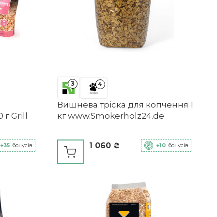
3
4
Вишнева тріска для копчення 1
г Grill
кг www.Smokerholz24.de
1 060 ₴
+35
бонусів
+10
бонусів