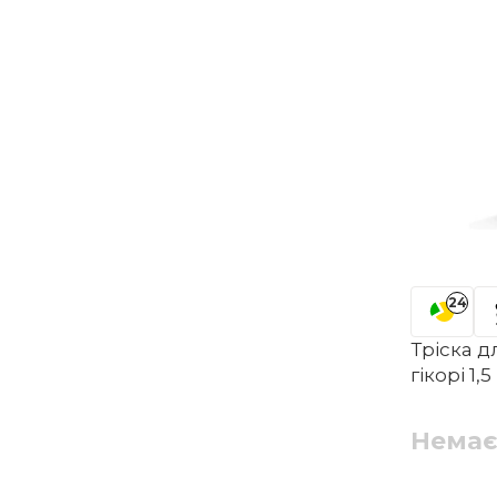
24
Тріска 
гікорі 1,
Немає