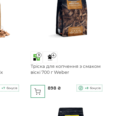
3
4
Тріска для копчення з смаком
ix
віскі 700 г Weber
898 ₴
+7
бонусів
+8
бонусів