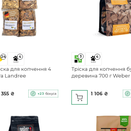
3
24
4
4
іска для копчення 4
Тріска для копчення б
а Landree
деревина 700 г Weber
 355 ₴
1 106 ₴
+23
бонуса