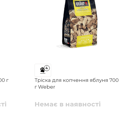
4
00 г
Тріска для копчення яблуня 700
г Weber
ті
Немає в наявності