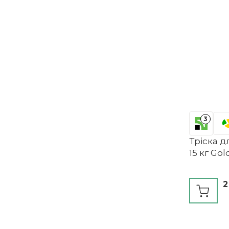
3
Тріска д
15 кг Go
2