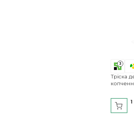
3
Тріска д
копченн
1