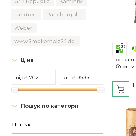
Grill Republic
Kaminfix
Landree
Räuchergold
Weber
www.Smokerholz24.de
3
Тріска 
Ціна
об'ємом 
від
₴
до
₴
1
Пошук по категорії