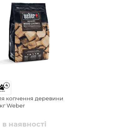
4
для копчення деревини
5 кг Weber
 в наявності