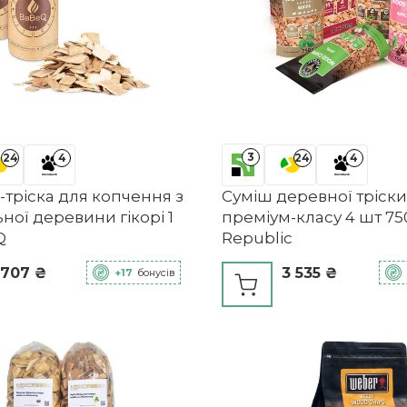
3
24
4
24
4
тріска для копчення з
Суміш деревної тріски
ної деревини гікорі 1
преміум-класу 4 шт 750 
Q
Republic
 707 ₴
3 535 ₴
+17
бонусів