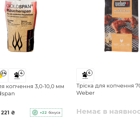
4
24
4
Тріска для копчення 7
ля копчення 3,0-10,0 мм
Weber
ldspan
Немає в наявнос
 221 ₴
+22
бонуса