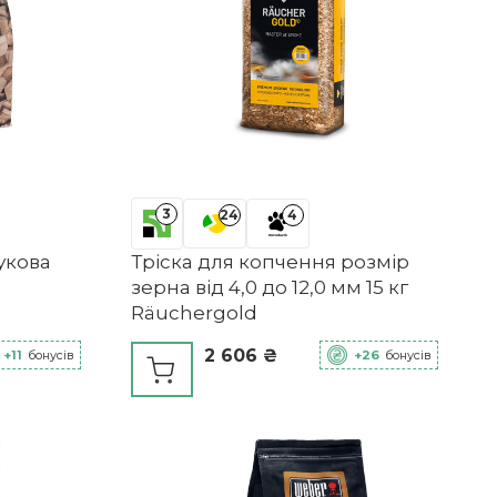
3
24
4
укова
Тріска для копчення розмір
зерна від 4,0 до 12,0 мм 15 кг
Räuchergold
2 606 ₴
+11
бонусів
+26
бонусів