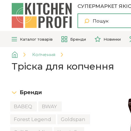
СУПЕРМАРКЕТ ЯКІС
Каталог
товарів
Бренди
Новинки
Копчення
Тріска для копчення
Бренди
BABEQ
BWAY
Forest Legend
Goldspan