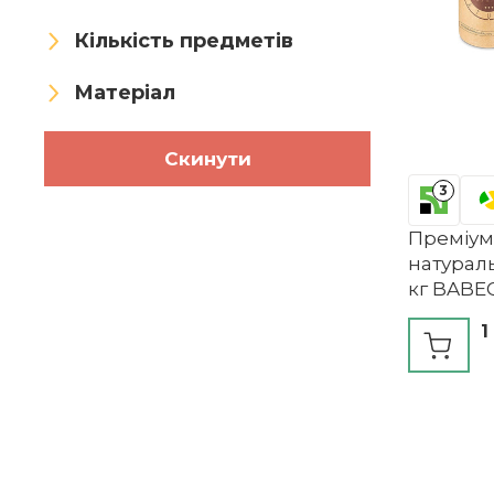
Кількість предметів
Матеріал
Скинути
3
Преміум-
натураль
кг BABE
1