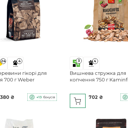
3
24
4
4
еревини гікорі для
Вишнева стружка для
я 700 г Weber
копчення 750 г Kaminf
 380 ₴
702 ₴
+13
бонусів