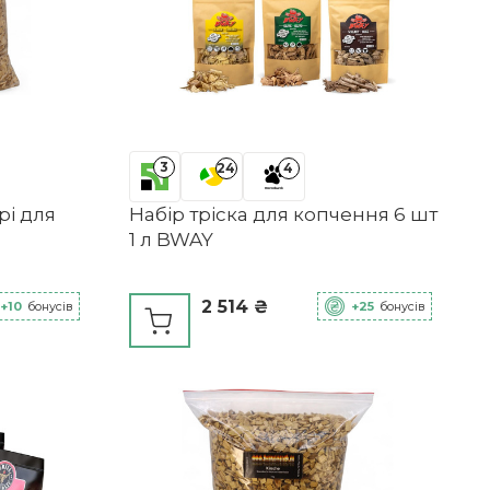
3
24
4
рі для
Набір тріска для копчення 6 шт
1 л BWAY
2 514 ₴
+10
бонусів
+25
бонусів