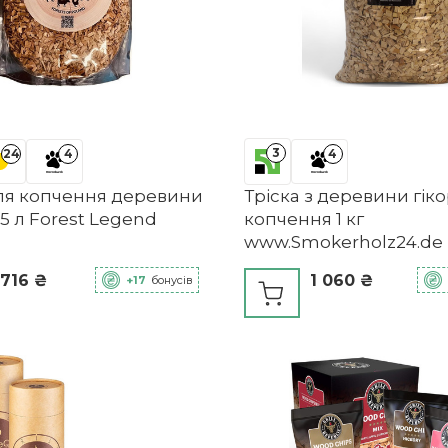
3
24
4
4
для копчення деревини
Тріска з деревини гіко
5 л Forest Legend
копчення 1 кг
www.Smokerholz24.de
 716 ₴
1 060 ₴
+17
бонусів