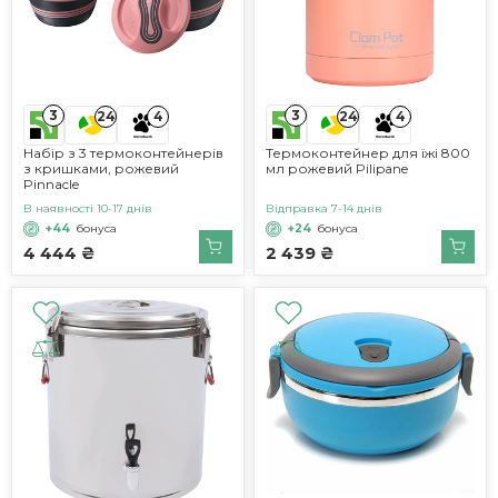
3
3
24
4
24
4
Набір з 3 термоконтейнерів
Термоконтейнер для їжі 800
з кришками, рожевий
мл рожевий Pilipane
Pinnacle
В наявності 10-17 днів
Відправка 7-14 днів
+44
бонуса
+24
бонуса
4 444 ₴
2 439 ₴