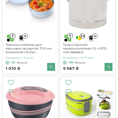
3
3
4
24
4
Термоконтейнер для
Транспортний
харчових продуктів, 700 мл
термоконтейнер 32 л BTE-
блакитний Otufan
40A Beeketal
Відправка 7-14 днів
В наявності 10-17 днів
+10
бонусів
+95
бонусів
1 010 ₴
9 587 ₴