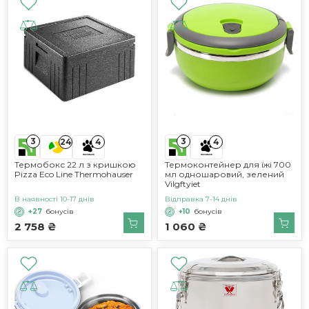
3
3
24
4
4
Термобокс 22 л з кришкою
Термоконтейнер для їжі 700
Pizza Eco Line Thermohauser
мл одношаровий, зелений
Vilgftyiet
В наявності 10-17 днів
Відправка 7-14 днів
+27
бонусів
+10
бонусів
2 758 ₴
1 060 ₴