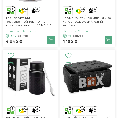
3
3
24
4
24
4
Транспортний
Термоконтейнер для їжі 700
термоконтейнер 40 л зі
мл одношаровий, синій
зливним краном LANNADD
Vilgftyiet
В наявності 12-19 днів
Відправка 7-14 днів
+40
бонусів
+11
бонусів
4 040 ₴
1 130 ₴
3
3
24
4
24
4
Термоконтейнер 500 мл
Термобокс 12 л ізольований