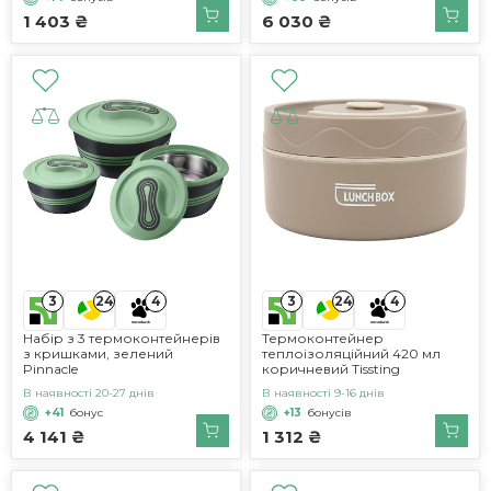
1 403 ₴
6 030 ₴
3
3
24
4
24
4
Набір з 3 термоконтейнерів
Термоконтейнер
з кришками, зелений
теплоізоляційний 420 мл
Pinnacle
коричневий Tissting
В наявності 20-27 днів
В наявності 9-16 днів
+41
бонус
+13
бонусів
4 141 ₴
1 312 ₴