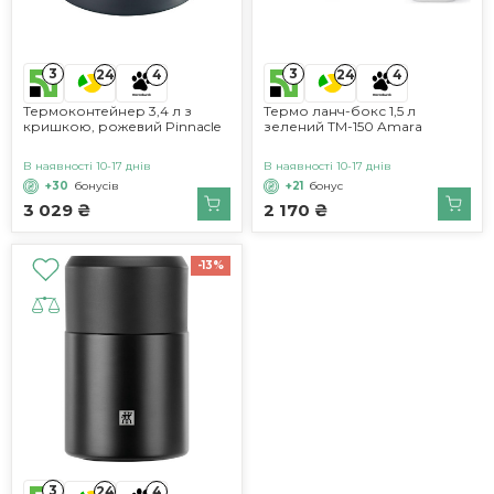
3
3
24
4
24
4
Термоконтейнер 3,4 л з
Термо ланч-бокс 1,5 л
кришкою, рожевий Pinnacle
зелений ТМ-150 Amara
В наявності 10-17 днів
В наявності 10-17 днів
+30
бонусів
+21
бонус
3 029 ₴
2 170 ₴
-13%
3
24
4