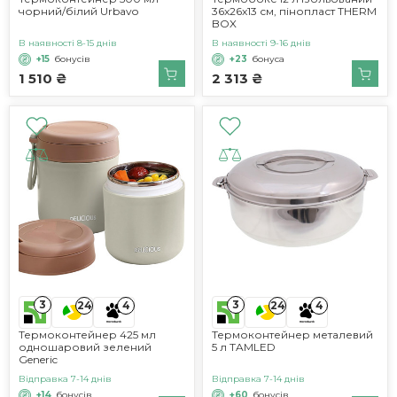
чорний/білий Urbavo
36x26x13 см, пінопласт THERM
BOX
В наявності 8-15 днів
В наявності 9-16 днів
+15
бонусів
+23
бонуса
1 510 ₴
2 313 ₴
3
3
24
4
24
4
Термоконтейнер 425 мл
Термоконтейнер металевий
одношаровий зелений
5 л TAMLED
Generic
Відправка 7-14 днів
Відправка 7-14 днів
+14
бонусів
+60
бонусів