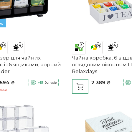
аж
3
24
4
24
4
зер для чайних
Чайна коробка, 6 відді
в із 6 ящиками, чорний
оглядовим віконцем I 
ader
Relaxdays
 594 ₴
2 389 ₴
+15
бонусів
172 ₴