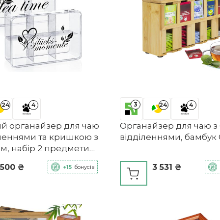
3
24
4
24
4
й органайзер для чаю
Органайзер для чаю з
іленнями та кришкою з
відділеннями, бамбук
м, набір 2 предмети
r
 500 ₴
3 531 ₴
+15
бонусів