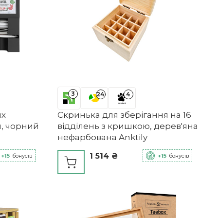
3
24
4
их
Скринька для зберігання на 16
я, чорний
відділень з кришкою, дерев'яна
нефарбована Anktily
1 514 ₴
+15
бонусів
+15
бонусів