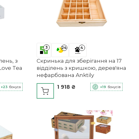
3
24
4
лень, з
Скринька для зберігання на 17
Love Tea
відділень з кришкою, дерев'яна
нефарбована Anktily
1 918 ₴
+23
бонуса
+19
бонусів