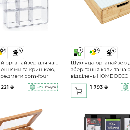
3
24
4
24
4
й органайзер для чаю
Шухляда-органайзер 
іленнями та кришкою,
зберігання кави та чаю
 предмети com-four
відділень HOME DECO
 221 ₴
1 793 ₴
+22
бонуса