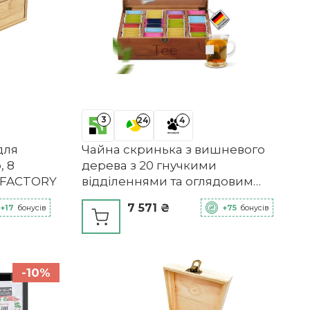
3
24
4
для
Чайна скринька з вишневого
, 8
дерева з 20 гнучкими
 FACTORY
відділеннями та оглядовим
віконцем NATURSCHMIED
7 571 ₴
+17
бонусів
+75
бонусів
-10%