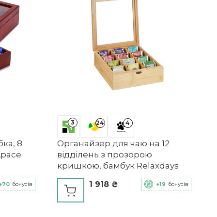
3
24
4
ка, 8
Органайзер для чаю на 12
Apace
відділень з прозорою
кришкою, бамбук Relaxdays
1 918 ₴
+70
бонусів
+19
бонусів