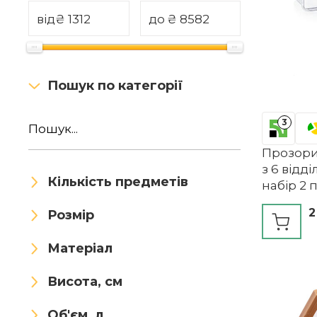
від
₴
до
₴
Пошук по категорії
3
Прозори
з 6 відд
Кількість предметів
набір 2
2
Розмір
Матеріал
Висота, см
Об'єм, л