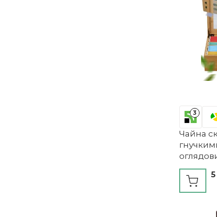
3
Чайна ск
гнучким
оглядов
NATURS
5