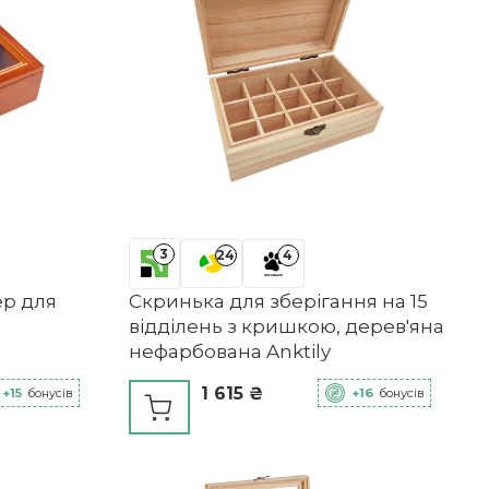
3
24
4
ер для
Скринька для зберігання на 15
відділень з кришкою, дерев'яна
нефарбована Anktily
1 615 ₴
+15
бонусів
+16
бонусів