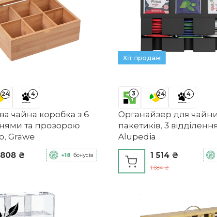
Хіт продаж
3
24
4
24
4
а чайна коробка з 6
Органайзер для чайн
ннями та прозорою
пакетиків, 3 відділенн
, Gräwe
Alupedia
 808 ₴
1 514 ₴
+18
бонусів
1 684 ₴