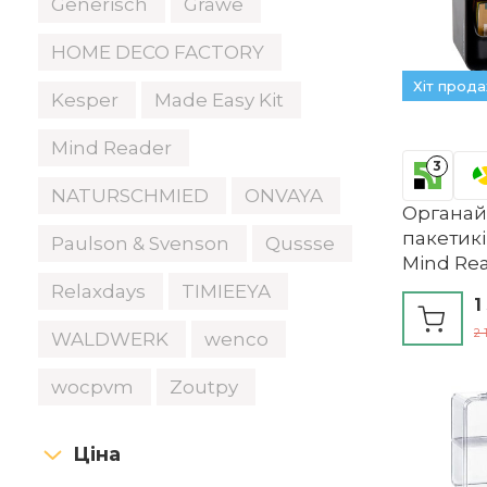
Generisch
Gräwe
HOME DECO FACTORY
Хіт прод
Kesper
Made Easy Kit
Mind Reader
3
NATURSCHMIED
ONVAYA
Органай
пакетикі
Paulson & Svenson
Qussse
Mind Re
Relaxdays
TIMIEEYA
1
2 
WALDWERK
wenco
wocpvm
Zoutpy
Ціна