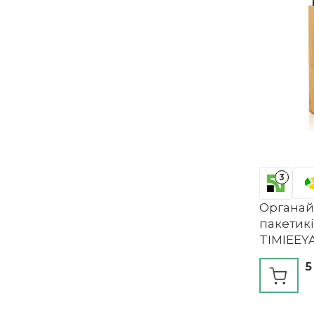
3
Органай
пакетикі
TIMIEEY
5