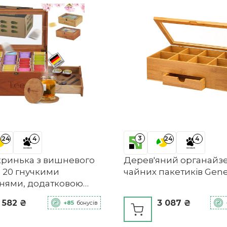
3
24
4
24
4
кринька з вишневого
Дерев'яний органайз
 20 гнучкими
чайних пакетиків Gene
ннями, додатковою
ю та оглядовим
 582 ₴
3 087 ₴
+85
бонусів
м NATURSCHMIED