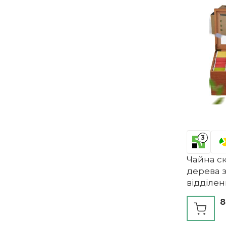
3
Чайна с
дерева з
відділе
шухлядо
8
віконце