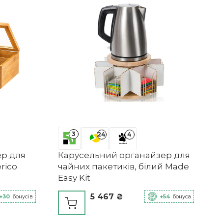
3
24
4
ер для
Карусельний органайзер для
rico
чайних пакетиків, білий Made
Easy Kit
5 467 ₴
+30
бонусів
+54
бонуса