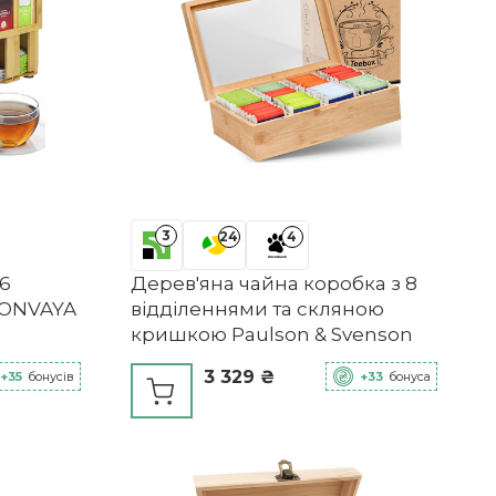
3
24
4
 6
Дерев'яна чайна коробка з 8
 ONVAYA
відділеннями та скляною
кришкою Paulson & Svenson
3 329 ₴
+35
бонусів
+33
бонуса