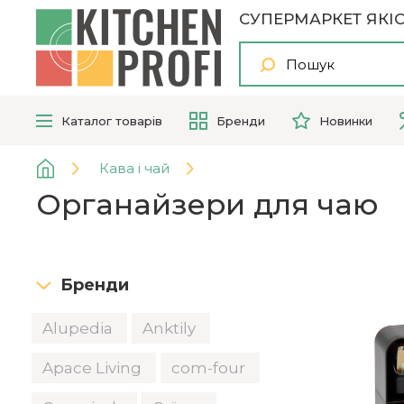
СУПЕРМАРКЕТ ЯКІС
Каталог
товарів
Бренди
Новинки
Кава і чай
Органайзери для чаю
Бренди
Alupedia
Anktily
Apace Living
com-four