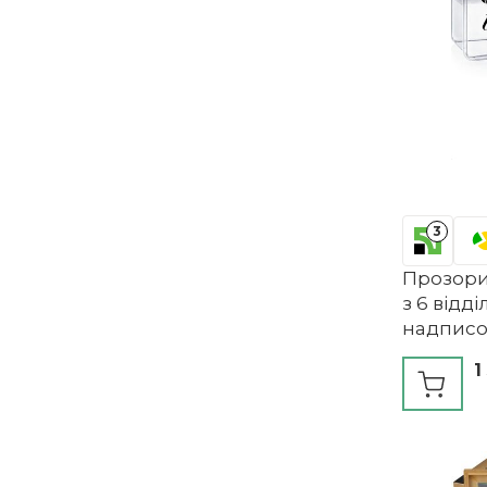
3
Прозори
з 6 відд
надписо
com-fou
1