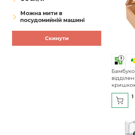
Можна мити в
посудомийній машині
Скинути
3
Бамбуков
відділе
кришкою
1