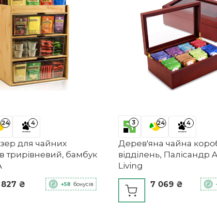
3
24
4
24
4
зер для чайних
Дерев'яна чайна короб
в трирівневий, бамбук
відділень, Палісандр 
A
Living
 827 ₴
7 069 ₴
+58
бонусів