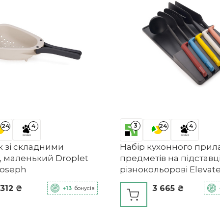
3
24
4
24
4
 зі складними
Набір кухонного прила
, маленький Droplet
предметів на підставці
Joseph
різнокольорові Elevat
Joseph
 312 ₴
3 665 ₴
+13
бонусів