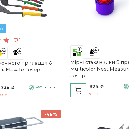
аж
1
3
4
24
4
Мірні стаканчики 8 пр
ухонного приладдя 6
Multicolor Nest Measu
в Elevate Joseph
Joseph
824 ₴
 725 ₴
+57
бонусів
979 ₴
300 ₴
-45%