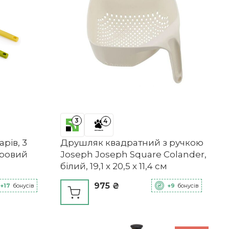
3
4
рів, 3
Друшляк квадратний з ручкою
оровий
Joseph Joseph Square Colander,
білий, 19,1 х 20,5 х 11,4 см
975 ₴
+17
бонусів
+9
бонусів