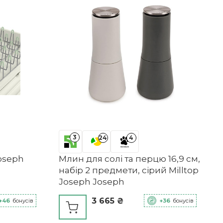
3
24
4
oseph
Млин для солі та перцю 16,9 см,
набір 2 предмети, сірий Milltop
Joseph Joseph
3 665 ₴
+46
бонусів
+36
бонусів