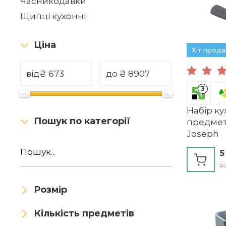
Часникодавки
Щипці кухонні
Ціна
Хіт прод
від
₴
до
₴
3
Набір к
Пошук по категорії
предметі
Joseph
5
7 
Розмір
Кількість предметів