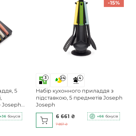
-15%
3
24
4
ддя, 5
Набір кухонного приладдя з
,
підставкою, 5 предметів Joseph
e Joseph
Joseph
6 661 ₴
+36
бонусів
+66
бонусів
7 857 ₴