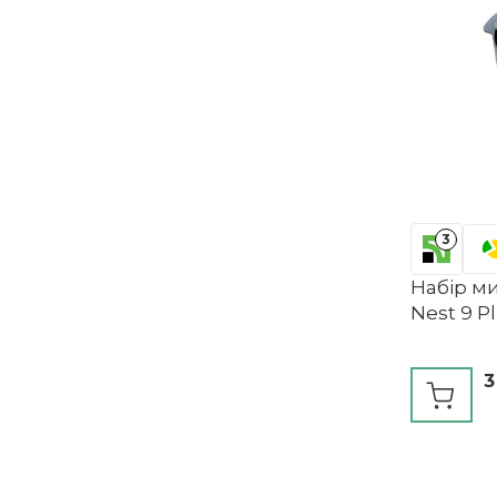
3
Набір ми
Nest 9 P
3