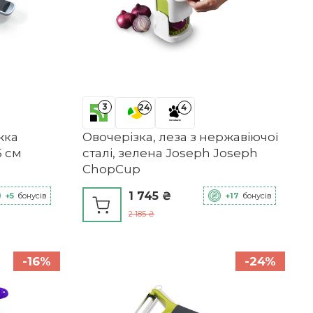
3
24
4
жка
Овочерізка, леза з нержавіючої
5 см
сталі, зелена Joseph Joseph
ChopCup
1 745 ₴
+5
бонусів
+17
бонусів
2 185 ₴
-16%
-24%