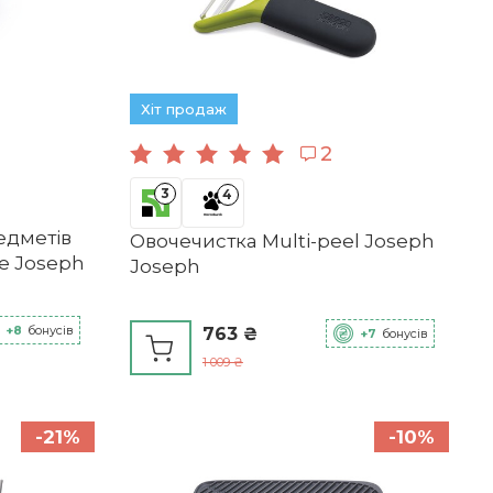
Хіт продаж
2
3
4
едметів
Овочечистка Multi-peel Joseph
re Joseph
Joseph
+8
бонусів
763 ₴
+7
бонусів
1 009 ₴
-21%
-10%