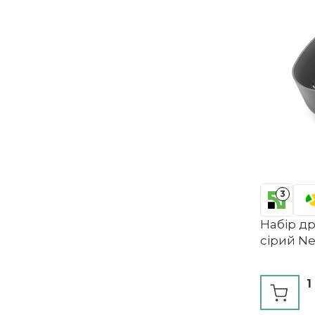
3
Набір др
сірий Ne
1