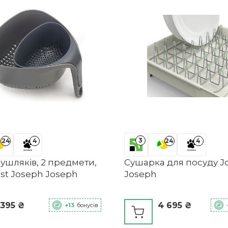
3
24
4
24
4
ушляків, 2 предмети,
Сушарка для посуду J
st Joseph Joseph
Joseph
 395 ₴
4 695 ₴
+13
бонусів