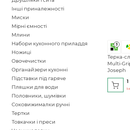
Друшляки і сита
Інші приналежності
Миски
Мірні ємності
Млини
Набори кухонного приладдя
3
Ножиці
Терка-с
Овочечистки
Multi-Gr
Органайзери кухонні
Joseph
Підставки під гаряче
1
Пляшки для води
1 
Половники, шумівки
Соковижималки ручні
Тертки
Товкачки і преси