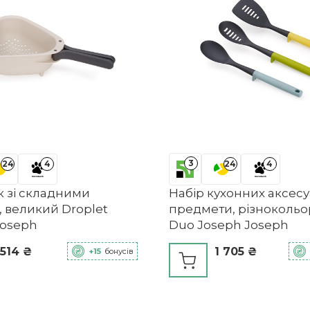
3
24
4
24
4
 зі складними
Набір кухонних аксесуа
 великий Droplet
предмети, різноколь
Joseph
Duo Joseph Joseph
 514 ₴
1 705 ₴
+15
бонусів