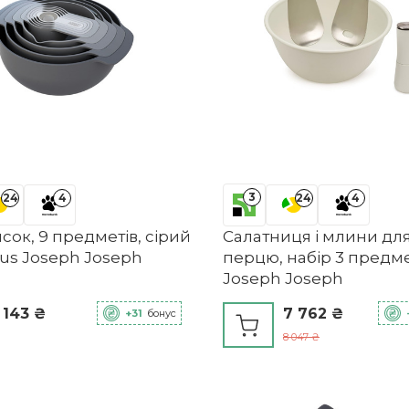
3
24
4
24
4
сок, 9 предметів, сірий
Салатниця і млини для
lus Joseph Joseph
перцю, набір 3 предм
Joseph Joseph
 143 ₴
7 762 ₴
+31
бонус
8 047 ₴