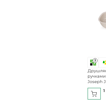
3
Друшляк
ручками
Joseph 
1