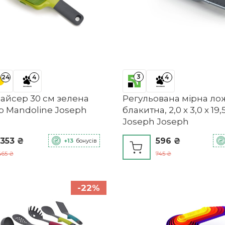
3
24
4
4
лайсер 30 см зелена
Регульована мірна ло
ip Mandoline Joseph
блакитна, 2,0 х 3,0 х 19,
Joseph Joseph
 353 ₴
596 ₴
+13
бонусів
465 ₴
745 ₴
-22%