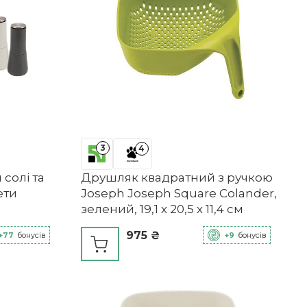
3
4
 солі та
Друшляк квадратний з ручкою
ети
Joseph Joseph Square Colander,
зелений, 19,1 х 20,5 х 11,4 см
975 ₴
+77
бонусів
+9
бонусів