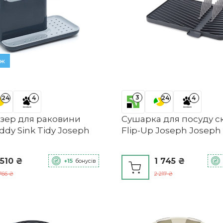
аж
3
24
4
24
4
зер для раковини
Сушарка для посуду с
ddy Sink Tidy Joseph
Flip-Up Joseph Joseph
 510 ₴
1 745 ₴
+15
бонусів
766 ₴
2 217 ₴