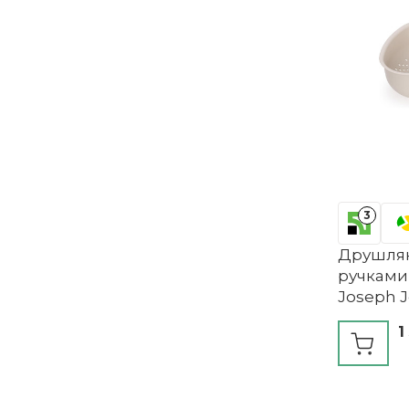
3
Друшляк
ручками,
Joseph 
1