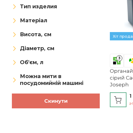
Тип изделия
Матеріал
Висота, см
Хіт прод
Діаметр, см
3
Об'єм, л
Органай
Можна мити в
сірий Ca
посудомийній машині
Joseph
1
Скинути
2 