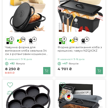
3
3
24
4
24
4
Чавунна форма для
Форма для випікання хліба з
випікання хліба овальна 34
кришкою, чавун NZQXJXZ
см з ротанговим кошиком
для вистоювання тіста
В наявності 9-16 днів
В наявності 9-16 днів
KRUSTENZAUBER
+82
бонуса
+47
бонусів
8 250 ₴
4 701 ₴
8 811 ₴