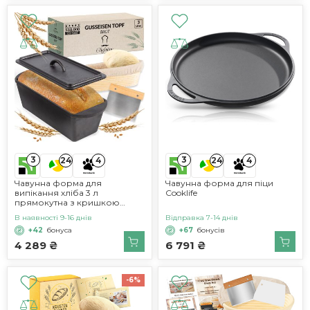
3
3
24
4
24
4
Чавунна форма для
Чавунна форма для піци
випікання хліба 3 л
Cooklife
прямокутна з кришкою
Chefarone
В наявності 9-16 днів
Відправка 7-14 днів
+42
бонуса
+67
бонусів
4 289 ₴
6 791 ₴
-6%