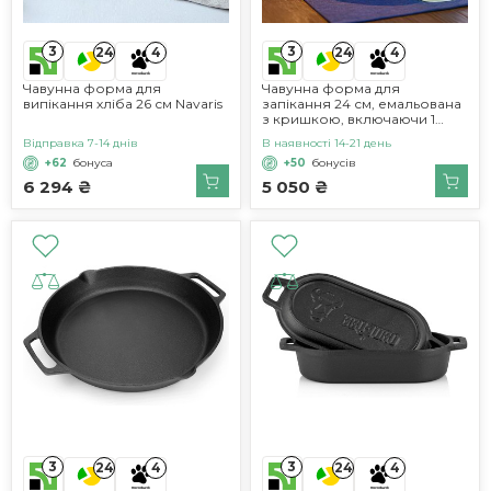
3
3
24
4
24
4
Чавунна форма для
Чавунна форма для
випікання хліба 26 см Navaris
запікання 24 см, емальована
з кришкою, включаючи 1
пару силіконових рукавиць
Відправка 7-14 днів
В наявності 14-21 день
Nilpferd
+62
бонуса
+50
бонусів
6 294 ₴
5 050 ₴
3
3
24
4
24
4