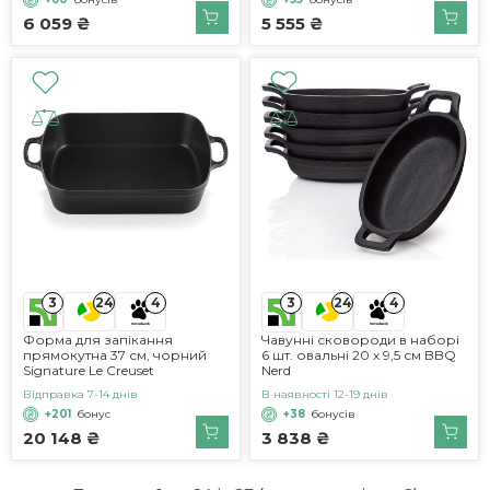
6 059 ₴
5 555 ₴
3
3
24
4
24
4
Форма для запікання
Чавунні сковороди в наборі
прямокутна 37 см, чорний
6 шт. овальні 20 х 9,5 см BBQ
Signature Le Creuset
Nerd
Відправка 7-14 днів
В наявності 12-19 днів
+201
бонус
+38
бонусів
20 148 ₴
3 838 ₴