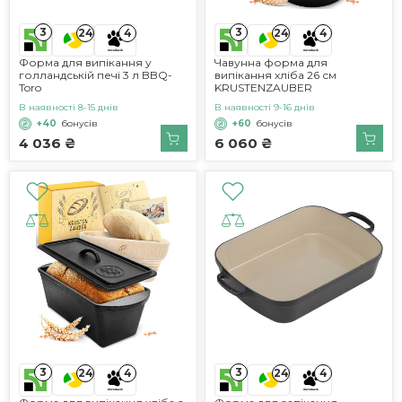
3
3
24
4
24
4
Форма для випікання у
Чавунна форма для
голландській печі 3 л BBQ-
випікання хліба 26 см
Toro
KRUSTENZAUBER
В наявності 8-15 днів
В наявності 9-16 днів
+40
бонусів
+60
бонусів
4 036 ₴
6 060 ₴
3
3
24
4
24
4