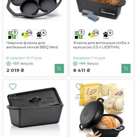
3
3
24
4
24
4
Чавунна форма для
Форма для випікання хліба з
випікання кексів BBQ Nerd
кришкою 3,5 л LIEBTHAL
В наявності 10-17 днів
Відправка 7-14 днів
+20
бонусів
+64
бонуса
2 019 ₴
6 411 ₴