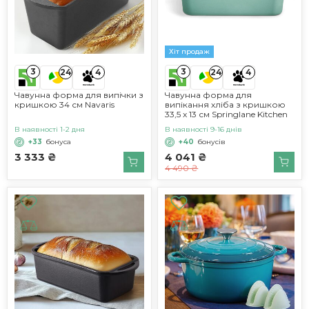
Хіт продаж
3
3
24
4
24
4
Чавунна форма для випічки з
Чавунна форма для
кришкою 34 см Navaris
випікання хліба з кришкою
33,5 x 13 см Springlane Kitchen
В наявності 1-2 дня
В наявності 9-16 днів
+33
бонуса
+40
бонусів
3 333 ₴
4 041 ₴
4 490 ₴