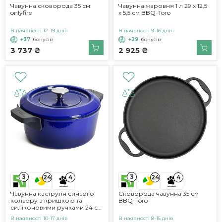
Чавунна сковорода 35 см
Чавунна жаровня 1 л 29 х 12,5
onlyfire
х 5,5 см BBQ-Toro
В наявності 12-19 днів
В наявності 9-16 днів
+37
бонусів
+29
бонусів
3 737 ₴
2 925 ₴
3
3
24
4
24
4
Чавунна каструля синього
Сковорода чавунна 35 см
кольору з кришкою та
BBQ-Toro
силіконовими ручками 24 см
Woll
В наявності 10-17 днів
В наявності 8-15 днів