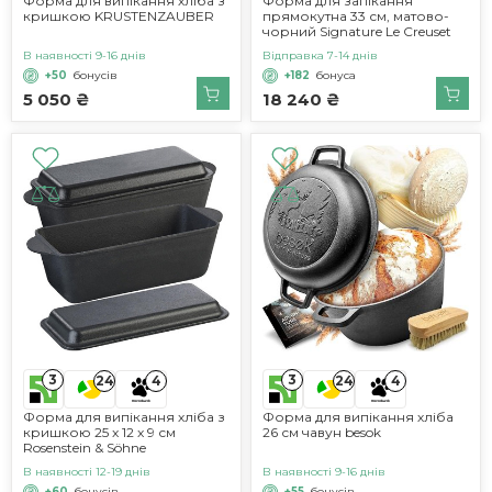
Форма для випікання хліба з
Форма для запікання
кришкою KRUSTENZAUBER
прямокутна 33 см, матово-
чорний Signature Le Creuset
В наявності 9-16 днів
Відправка 7-14 днів
+50
бонусів
+182
бонуса
5 050 ₴
18 240 ₴
3
3
24
4
24
4
Форма для випікання хліба з
Форма для випікання хліба
кришкою 25 x 12 x 9 см
26 см чавун besok
Rosenstein & Söhne
В наявності 12-19 днів
В наявності 9-16 днів
+60
бонусів
+55
бонусів