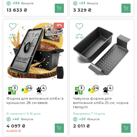
+136
бонусів
+33
бонуса
13 633 ₴
3 329 ₴
-9%
3
3
24
4
24
4
Форма для випікання хліба із
Чавунна форма для
кришкою 28 см besok
випікання хліба 25 см, чорна
Hensych
В наявності 9-16 днів
Відправка 7-14 днів
+40
бонусів
+20
бонусів
4 097 ₴
2 011 ₴
4 490 ₴