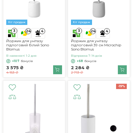
Хіт продаж
Хіт продаж
3
3
24
4
24
4
Йоржик для унітазу
Йоржик для унітазу
підлоговий білий Sono
підлоговий 39 см Microchip
Blomus
Sono Blomus
В наявності 1-2 дня
Відправка 7-14 днів
+107
бонусів
+68
бонусів
3 575 ₴
2 284 ₴
4 153 ₴
2 713 ₴
-19%