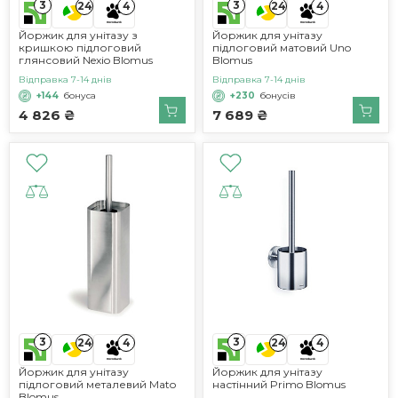
3
3
24
4
24
4
Йоржик для унітазу з
Йоржик для унітазу
кришкою підлоговий
підлоговий матовий Uno
глянсовий Nexio Blomus
Blomus
Відправка 7-14 днів
Відправка 7-14 днів
+144
бонуса
+230
бонусів
4 826 ₴
7 689 ₴
3
3
24
4
24
4
Йоржик для унітазу
Йоржик для унітазу
підлоговий металевий Mato
настінний Primo Blomus
Blomus