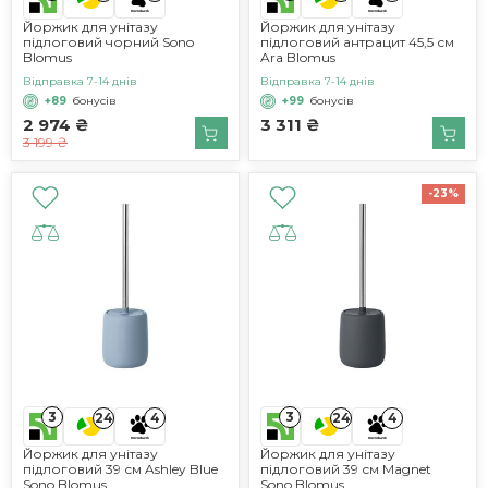
Йоржик для унітазу
Йоржик для унітазу
підлоговий чорний Sono
підлоговий антрацит 45,5 см
Blomus
Ara Blomus
Відправка 7-14 днів
Відправка 7-14 днів
+89
бонусів
+99
бонусів
2 974 ₴
3 311 ₴
3 199 ₴
-23%
3
3
24
4
24
4
Йоржик для унітазу
Йоржик для унітазу
підлоговий 39 см Ashley Blue
підлоговий 39 см Magnet
Sono Blomus
Sono Blomus