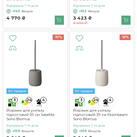
Відправка 7-14 днів
Відправка 7-14 днів
+143
бонуса
+102
бонуса
4 770 ₴
3 423 ₴
4 434 ₴
-10%
-12%
Хіт продаж
Хіт продаж
3
3
24
4
24
4
Йоржик для унітазу
Йоржик для унітазу
підлоговий 39 см Satellite
підлоговий 39 см Moonbeam
Sono Blomus
Sono Blomus
Відправка 7-14 днів
Відправка 7-14 днів
+109
бонусів
+109
бонусів