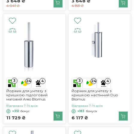
3 648 ₴
3 648 ₴
4 041 ₴
4 153 ₴
3
3
24
4
24
4
Йоржик для унітазу з
Йоржик для унітазу з
кришкою підлоговий
кришкою настінний Duo
матовий Areo Blomus
Blomus
Відправка 7-14 днів
Відправка 7-14 днів
+351
бонус
+183
бонуса
11 729 ₴
6 117 ₴