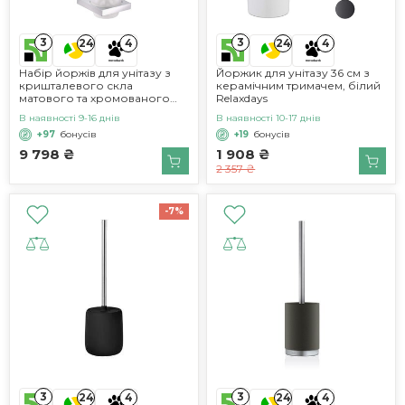
3
3
24
4
24
4
Набір йоржів для унітазу з
Йоржик для унітазу 36 см з
кришталевого скла
керамічним тримачем, білий
матового та хромованого
Relaxdays
металу, настінний, йоржик
В наявності 9-16 днів
В наявності 10-17 днів
для унітазу з тримачем для
+97
бонусів
+19
бонусів
ванної кімнати та гостьового
туалету, видання 11
9 798 ₴
1 908 ₴
одномісне
2 357 ₴
-7%
3
3
24
4
24
4