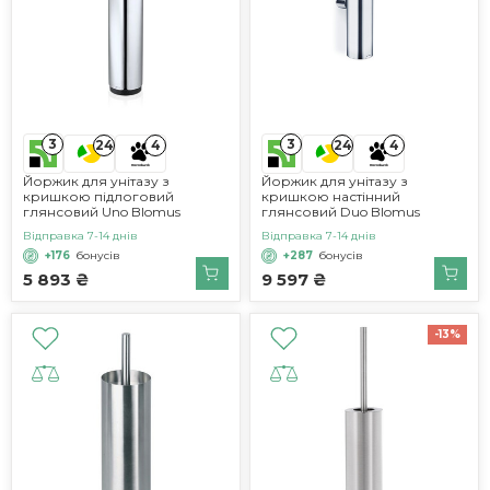
3
3
24
4
24
4
Йоржик для унітазу з
Йоржик для унітазу з
кришкою підлоговий
кришкою настінний
глянсовий Uno Blomus
глянсовий Duo Blomus
Відправка 7-14 днів
Відправка 7-14 днів
+176
бонусів
+287
бонусів
5 893 ₴
9 597 ₴
-13%