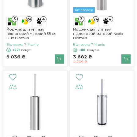
Хіт продаж
3
3
24
4
24
4
Йоржик для унітазу
Йоржик для унітазу
підлоговий матовий 35 см
підлоговий матовий Nexio
Duo Blomus
Blomus
Відправка 7-14 днів
Відправка 7-14 днів
+271
бонус
+110
бонусів
9 036 ₴
3 682 ₴
4 209 ₴