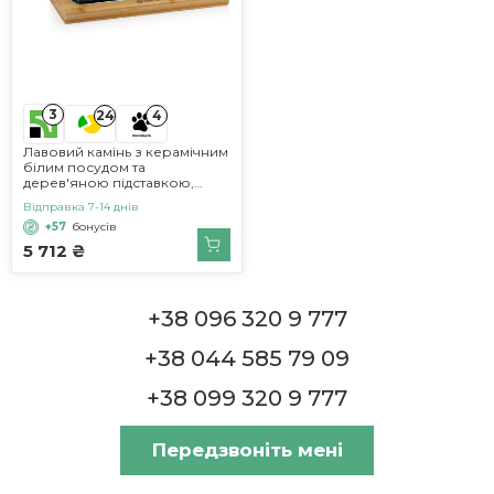
3
24
4
Лавовий камінь з керамічним
білим посудом та
дерев'яною підставкою,
набір 7 предметів, Mahlzeit
Відправка 7-14 днів
+57
бонусів
5 712 ₴
+38 096 320 9 777
+38 044 585 79 09
+38 099 320 9 777
Передзвоніть мені