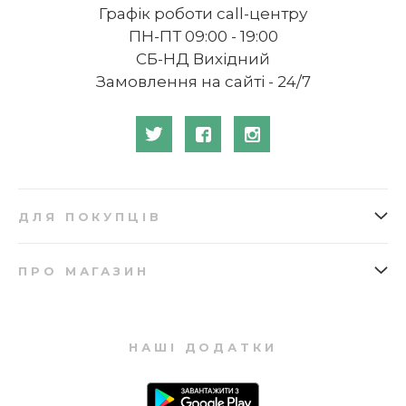
Графік роботи call-центру
ПН-ПТ 09:00 - 19:00
СБ-НД Вихідний
Замовлення на сайті - 24/7
ДЛЯ ПОКУПЦІВ
Як замовити
Подарункові сертифікати
ПРО МАГАЗИН
Доставка
Бонусна програма
Про нас
Відгуки
Оплата
Купівля в кредит
Запитання та відповіді
Мапа сайту
Повернення
НАШІ ДОДАТКИ
Контакти
Партнерська програма