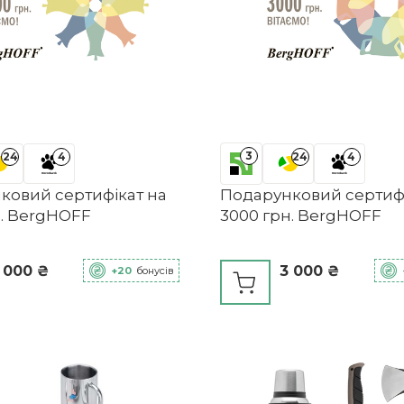
3
24
4
24
4
ковий сертифікат на
Подарунковий сертифі
н. BergHOFF
3000 грн. BergHOFF
 000 ₴
3 000 ₴
+20
бонусів