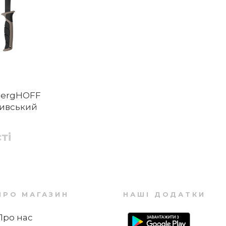
BergHOFF
ливський
ті
ПРО МАГАЗИН
НАШІ ДОДАТКИ
Про нас