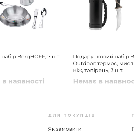
набір BergHOFF, 7 шт.
Подарунковий набір 
Outdoor: термос, мис
ніж, топірець, 3 шт.
 в наявності
Немає в наявнос
ДЛЯ ПОКУПЦІВ
Як замовити