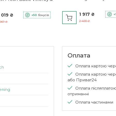
1 917 ₴
+
 019 ₴
+50
бонусів
2 400 ₴
 967 ₴
Оплата
Оплата картою че
ch
Оплата картою чер
або Приват24
Оплата післяплато
ening
отриманні
Оплата частинами