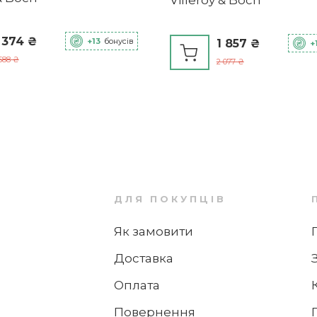
Villeroy & Boch
 374 ₴
+13
бонусів
1 857 ₴
+
3
4
 588 ₴
2 077 ₴
з
Чашка для кави 0,26 л Spring Awakening
Villeroy & Boch
1 099 ₴
+10
бонусів
ДЛЯ ПОКУПЦІВ
-12%
Як замовити
Доставка
3
24
4
Оплата
Чашка для кави / чаю 0,4 л, набір 2
предмета Квіти Spring Awakening Villeroy
Повернення