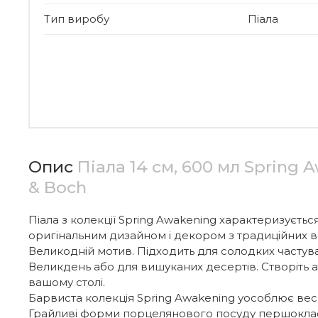
Тип виробу
Піала
Опис
Піала 14 см, 600 мл Spring A
& Boch
Піала з колекції Spring Awakening характеризуєтьс
оригінальним дизайном і декором з традиційних ве
Великодній мотив. Підходить для солодких частува
Великдень або для вишуканих десертів. Створіть 
вашому столі.
Барвиста колекція Spring Awakening уособлює ве
Грайливі форми порцелянового посуду першоклас