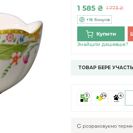
1 585 ₴
1 773 ₴
+15
бонусів
Купити
Знайшли дешевше?
ТОВАР БЕРЕ УЧАСТЬ
3
24
4
розраховуємо термін