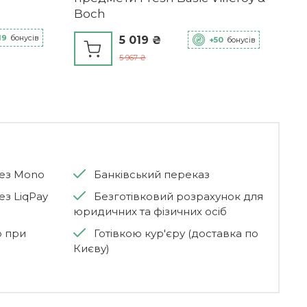
Boch
19
бонусів
5 019 ₴
+50
бонусів
5 967 ₴
рез Mono
Банківський переказ
ез LiqPay
Безготівковий розрахунок для
юридичних та фізичних осіб
ю при
Готівкою кур'єру (доставка по
Києву)