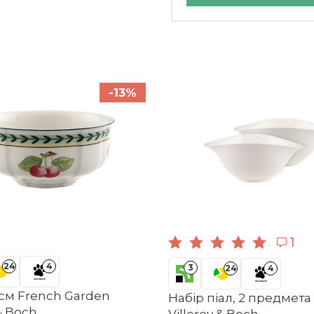
Villeroy & Boch
-13%
Німеччина
Spring Awakening
14
3
24
4
Порцеляна
Тарілка для сніданку 22 см Spring
Піала
Awakening Villeroy & Boch
1
1 274 ₴
+12
бонусів
24
4
3
24
4
 см French Garden
Набір піал, 2 предмет
 & Boch