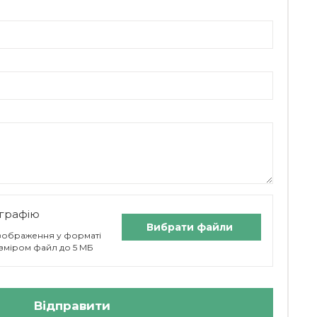
графію
Вибрати файли
 зображення у форматі
 розміром файл до 5 МБ
Відправити