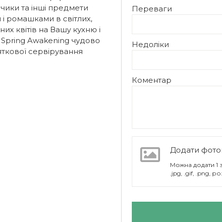
чики та інші предмети
Переваги
і ромашками в світлих,
их квітів на Вашу кухню і
Spring Awakening чудово
Недоліки
яткової сервірування
Коментар
Додати фото
Можна додати 1
.jpg, .gif, .png,