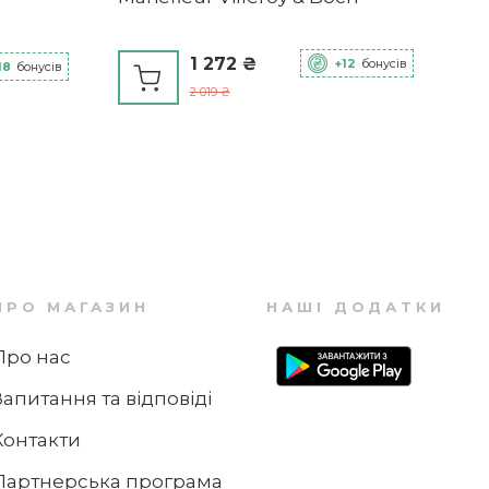
-11%
1 272 ₴
+12
бонусів
18
бонусів
3
24
4
2 019 ₴
Піала 14 см, 600 мл Spring Awakening
Villeroy & Boch
1 585 ₴
+15
бонусів
1 773 ₴
ПРО МАГАЗИН
НАШІ ДОДАТКИ
-25%
Про нас
Запитання та відповіді
3
24
4
Контакти
Підставка-тарілка для яєць 31 х 12 см
Півень і курка Spring Awakening Villeroy &
Партнерська програма