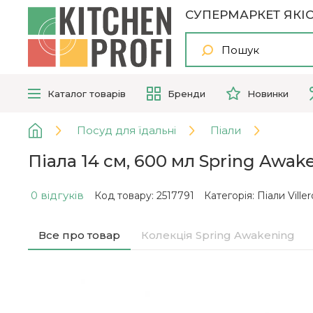
СУПЕРМАРКЕТ ЯКІС
Каталог
товарів
Бренди
Новинки
Посуд для їдальні
Піали
Піала 14 см, 600 мл Spring Awake
0 відгуків
Код товару: 2517791
Категорія:
Піали Ville
Все про товар
Колекція Spring Awakening