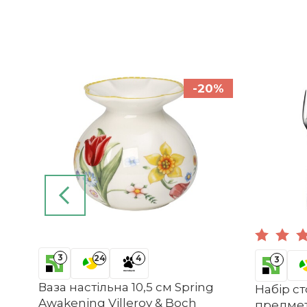
6%
-20%
y &
в
3
24
4
3
Ваза настільна 10,5 см Spring
Набір с
Awakening Villeroy & Boch
предмети