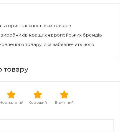
 та оригінальності всіх товарів
д виробників кращих європейських брендів
мовленого товару, яка забезпечить його
о товару
Нормальний
Хороший
Відмінний