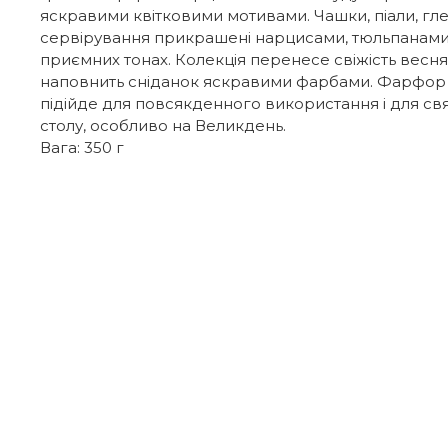
яскравими квітковими мотивами. Чашки, піали, гле
сервірування прикрашені нарцисами, тюльпанами 
приємних тонах. Колекція перенесе свіжість веснян
наповнить сніданок яскравими фарбами. Фарфор 
підійде для повсякденного використання і для св
столу, особливо на Великдень.
Вага: 350 г