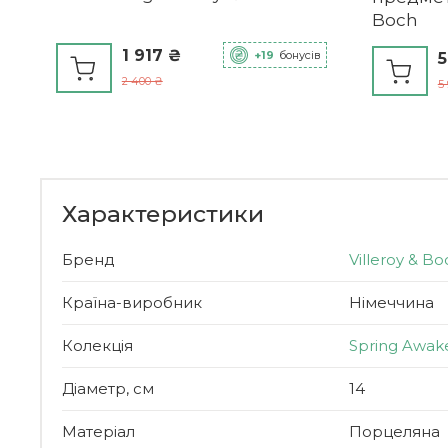
Boch
1 917 ₴
+19
бонусів
5
2 400 ₴
5
Характеристики
Бренд
Villeroy & Bo
Країна-виробник
Німеччина
Колекція
Spring Awak
Діаметр, см
14
Матеріал
Порцеляна