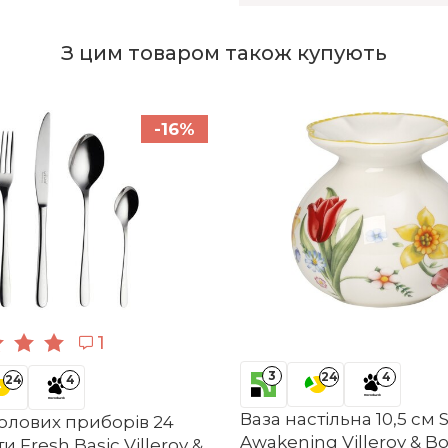
З цим товаром також купують
-16%
1
3
24
4
24
4
Ваза настільна 10,5 см 
толових приборів 24
Awakening Villeroy & B
 Fresh Basic Villeroy &