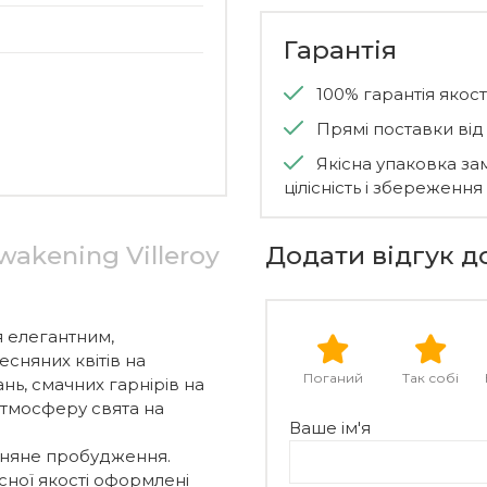
Гарантія
100% гарантія якості
Прямі поставки ві
Якісна упаковка за
цілісність і збереження
wakening Villeroy
Додати відгук д
я елегантним,
сняних квітів на
Поганий
Так собі
нь, смачних гарнірів на
атмосферу свята на
Ваше ім'я
сняне пробудження.
ної якості оформлені