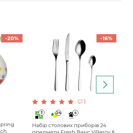
-20%
-16%
1
3
24
4
Spring
Набір столових приборів 24
och
предмети Fresh Basic Villeroy &