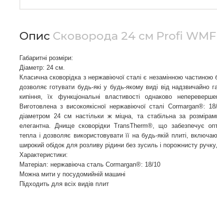
Опис
Сковорода 24 см Profi WMF
Габаритні розміри: 
Діаметр: 24 см.
Класична сковорідка з нержавіючої сталі є незамінною частиною бу
дозволяє готувати будь-які у будь-якому виді від надзвичайно г
кипіння, їх функціональні властивості однаково непереверше
Виготовлена ​​з високоякісної нержавіючої сталі Cormargan®: 1
діаметром 24 см настільки ж міцна, та стабільна за розмірами
елегантна. Днище сковорідки TransTherm®, що забезпечує опти
тепла і дозволяє використовувати її на будь-якій плиті, включаюч
широкий обідок для розливу рідини без зусиль і порожнисту ручк
Характеристики:
Матеріал: нержавіюча сталь Cormargan®: 18/10
Можна мити у посудомийній машині
Підходить для всіх видів плит