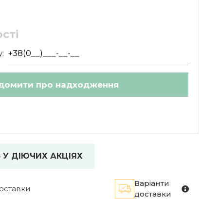
сті
:
 У ДІЮЧИХ АКЦІЯХ
Варіанти
оставки
доставки