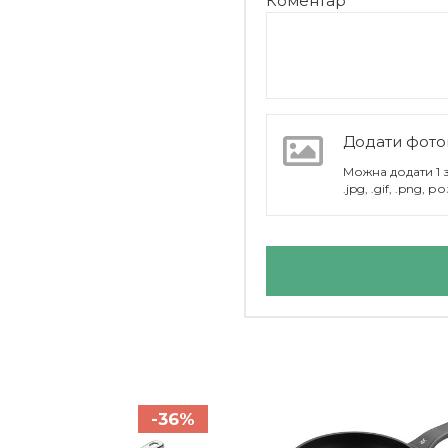
Коментар
Додати фото
Можна додати 1
.jpg, .gif, .png,
WMF
-36%
Німеччина