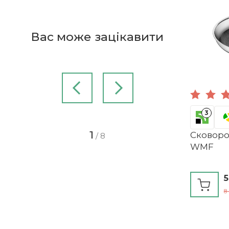
Колекція
EAN
Вас може зацікавити
Тип изделия
Діаметр, см
Матеріал
3
1
Сковород
/
8
WMF
5
8