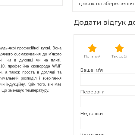
цілісність і збереження
Додати відгук д
дь-якої професійної кухні. Вона 
арячого обсмажування до м'якого 
Поганий
Так собі
ні, чи в духовці чи на плиті. 
8/10, професійна сковорода WMF 
Ваше ім'я
, а також проста в догляді та 
мальний розподіл і зберігання 
и індукційну. Крім того, він має 
у, що зменшує температуру.
Переваги
Недоліки