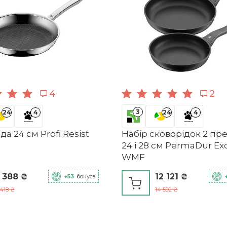
Profi WMF
4000530516817
Сковорода стандартна
24
4
2
Нержавіюча сталь 18/10
3
24
4
24
4
а 24 см Profi Resist
Набір сковорідок 2 пр
24 і 28 см PermaDur Ex
WMF
 388 ₴
12 121 ₴
+53
бонуса
 418 ₴
14 592 ₴