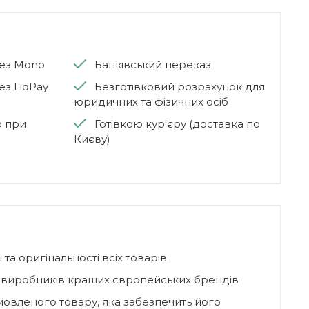
рез Mono
Банківський переказ
ез LiqPay
Безготівковий розрахунок для
юридичних та фізичних осіб
ю при
Готівкою кур'єру (доставка по
Києву)
 та оригінальності всіх товарів
д виробників кращих європейських брендів
мовленого товару, яка забезпечить його