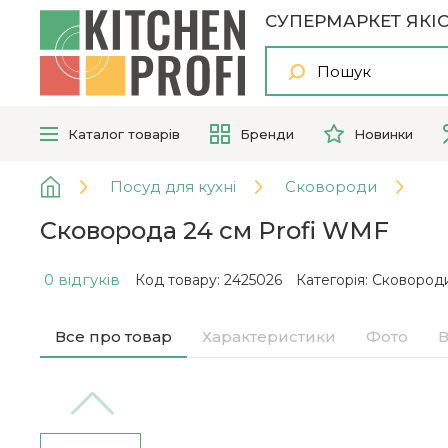
СУПЕРМАРКЕТ ЯКІС
Каталог
товарів
Бренди
Новинки
Посуд для кухні
Сковороди
Сковорода 24 см Profi WMF
0 відгуків
Код товару: 2425026
Категорія:
Сковоро
Все про товар
Характеристики
Фото
В