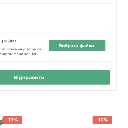
графію
Вибрати файли
 зображення у форматі
 розміром файл до 5 МБ
Відправити
-17%
-10%