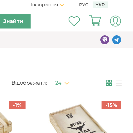
Інформація
РУС
УКР
Знайти
Відображати:
24
-1%
-15%