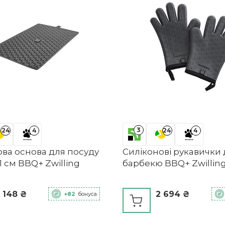
3
24
4
24
4
ова основа для посуду
Силіконові рукавички 
31 см BBQ+ Zwilling
барбекю BBQ+ Zwillin
 148 ₴
2 694 ₴
+82
бонуса