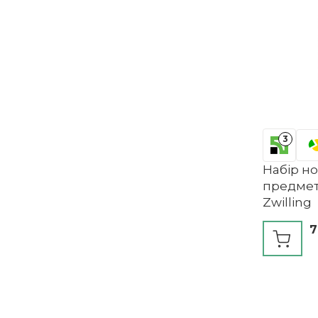
3
Набір но
предмет
Zwilling
7