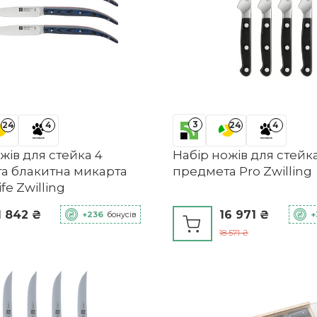
3
24
4
24
4
жів для стейка 4
Набір ножів для стейк
а блакитна микарта
предмета Pro Zwilling
fe Zwilling
1 842 ₴
16 971 ₴
+236
бонусів
+
18 571 ₴