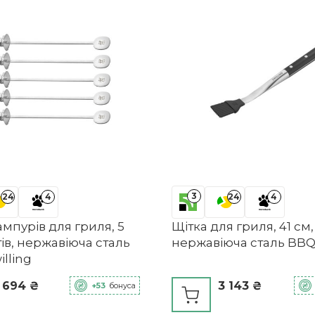
3
24
4
24
4
мпурів для гриля, 5
Щітка для гриля, 41 см,
в, нержавіюча сталь
нержавіюча сталь BBQ+
lling
 694 ₴
3 143 ₴
+53
бонуса