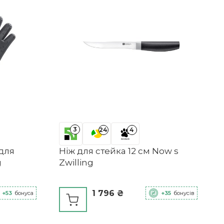
3
24
4
для
Ніж для стейка 12 см Now s
g
Zwilling
1 796 ₴
+53
бонуса
+35
бонусів