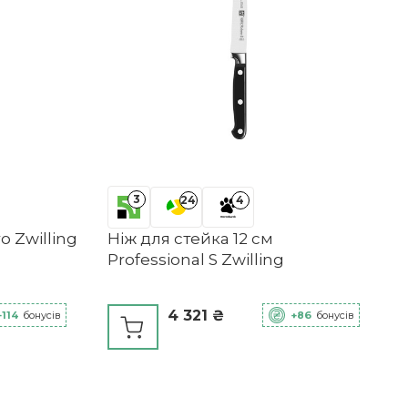
3
24
4
o Zwilling
Ніж для стейка 12 см
Professional S Zwilling
4 321 ₴
+114
бонусів
+86
бонусів