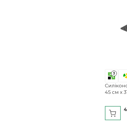
3
Силікон
45 см х 
4