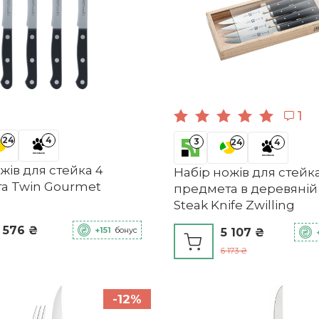
1
24
4
3
24
4
жів для стейка 4
Набір ножів для стейк
а Twin Gourmet
предмета в деревяній
Steak Knife Zwilling
 576 ₴
+151
бонус
5 107 ₴
6 173 ₴
-12%