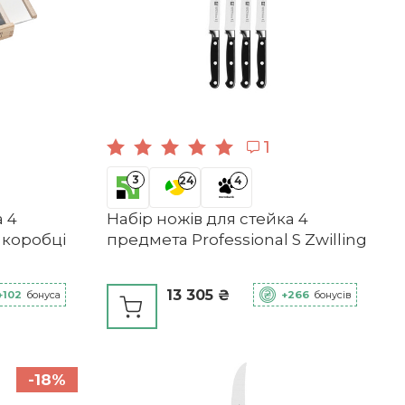
1
3
24
4
а 4
Набір ножів для стейка 4
 коробці
предмета Professional S Zwilling
13 305 ₴
+102
бонуса
+266
бонусів
-18%