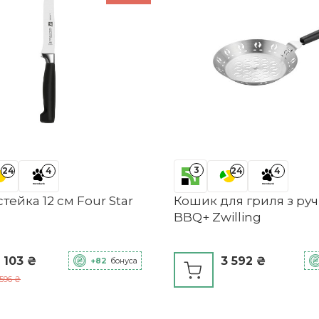
3
24
4
24
4
стейка 12 см Four Star
Кошик для гриля з ру
BBQ+ Zwilling
 103 ₴
3 592 ₴
+82
бонуса
596 ₴