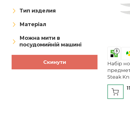
Тип изделия
Матеріал
Можна мити в
посудомийній машині
3
Скинути
Набір но
предмет
Steak Kni
1