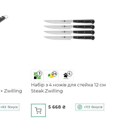
3
24
4
Набір з 4 ножів для стейка 12 см
 Zwilling
Steak Zwilling
5 668 ₴
+62
бонуса
+113
бонусів