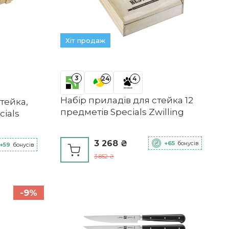
Хіт продаж
3
24
4
Набір приладів для стейка 12
тейка,
предметів Specials Zwilling
cials
3 268 ₴
+65
бонусів
+59
бонусів
3 852 ₴
-9%