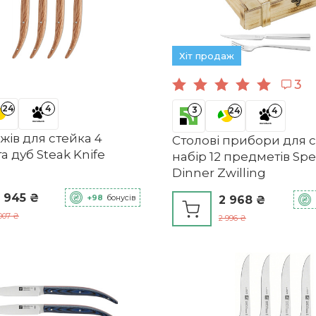
Хіт продаж
3
24
4
3
24
4
жів для стейка 4
Столові прибори для с
 дуб Steak Knife
набір 12 предметів Spe
Dinner Zwilling
 945 ₴
+98
бонусів
2 968 ₴
007 ₴
2 996 ₴