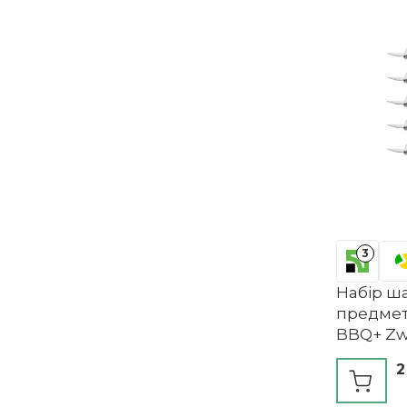
3
Набір ша
предметі
BBQ+ Zwi
2