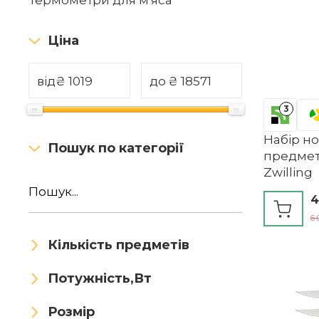
Термометри для м'яса
Ціна
від
₴
до
₴
3
Набір но
Пошук по категорії
предмета
Zwilling
4
6 
Кількість предметів
Потужність,Вт
Розмір