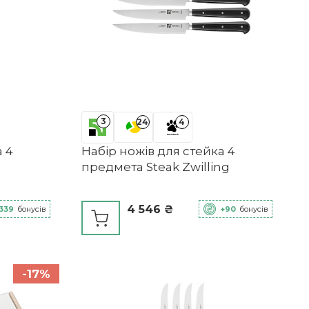
3
24
4
а 4
Набір ножів для стейка 4
предмета Steak Zwilling
4 546 ₴
339
бонусів
+90
бонусів
-17%