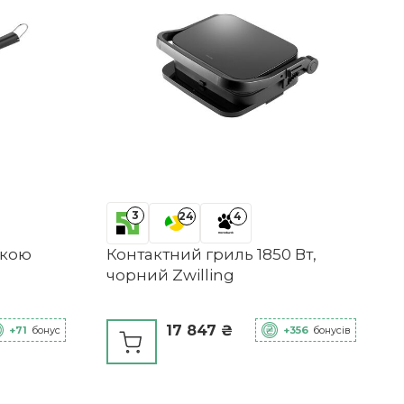
3
24
4
чкою
Контактний гриль 1850 Вт,
чорний Zwilling
17 847 ₴
+71
бонус
+356
бонусів