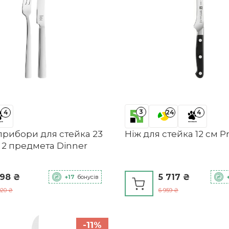
3
4
24
4
прибори для стейка 23
Ніж для стейка 12 см Pr
 2 предмета Dinner
98 ₴
5 717 ₴
+17
бонусів
020 ₴
6 959 ₴
-11%