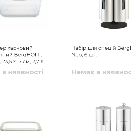
ер харчовий
Набір для спецій Ber
тний BergHOFF,
Neo, 6 шт.
23,5 х 17 см, 2,7 л
 в наявності
Немає в наявнос