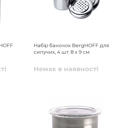
gHOFF
Набір баночок BergHOFF для
сипучих, 4 шт. 8 х 9 см
ті
Немає в наявності