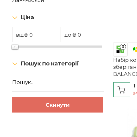
Ланч-бокси
Ціна
від
₴
до
₴
3
Набір к
Пошук по категорії
зберіга
BALANCE,
1
2 
Скинути