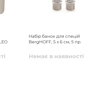
я
Набір банок для спецій
 LEO
BergHOFF, 5 х 6 см, 5 пр.
ті
Немає в наявності