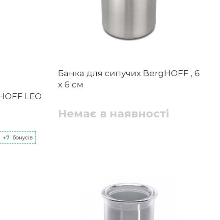
Банка для сипучих BergHOFF , 6
х 6 см
gHOFF LEO
Немає в наявності
+7
бонусів