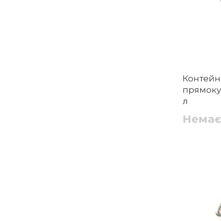
Контейн
прямокутн
л
Немає