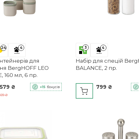
3
24
4
4
онтейнерів для
Набір для спецій Ber
ння BergHOFF LEO
BALANCE, 2 пр.
 160 мл, 6 пр.
 579 ₴
799 ₴
+15
бонусів
109 ₴