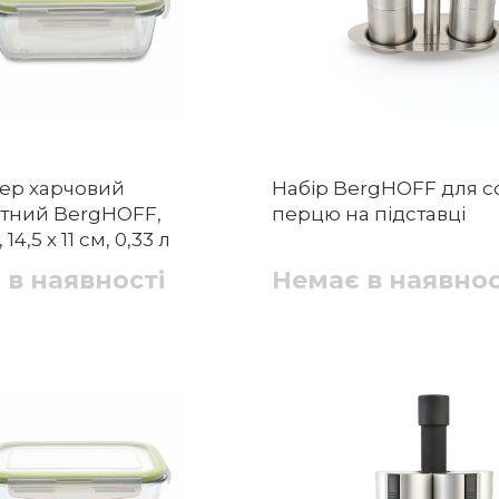
ер харчовий
Набір BergHOFF для со
тний BergHOFF,
перцю на підставці
14,5 х 11 см, 0,33 л
 в наявності
Немає в наявнос