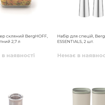
ер скляний BergHOFF,
Набір для спецій, Be
ний 2,7 л
ESSENTIALS, 2 шт.
 в наявності
Немає в наявнос