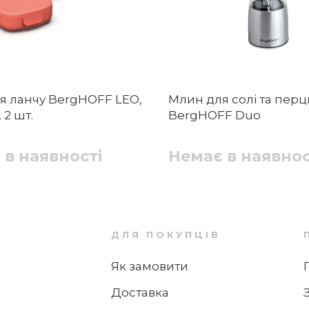
ля ланчу BergHOFF LEO,
Млин для солі та пер
 2 шт.
BergHOFF Duo
 в наявності
Немає в наявнос
ДЛЯ ПОКУПЦІВ
Як замовити
Доставка