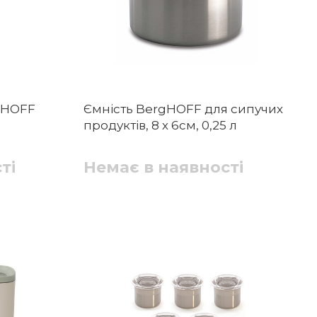
rgHOFF
Ємність BergHOFF для сипучих
продуктів, 8 х 6см, 0,25 л
ті
Немає в наявності