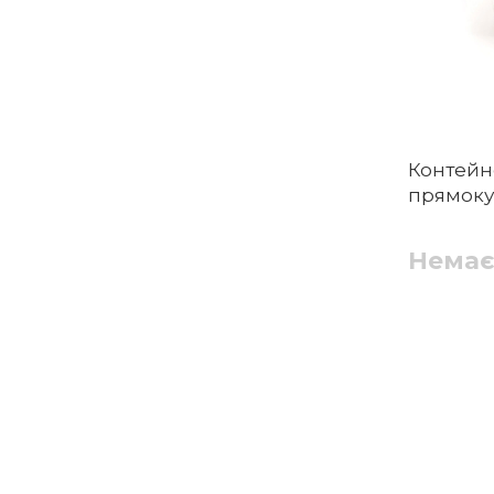
Контейн
прямокут
Немає