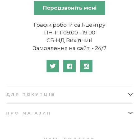
Передзвоніть мені
Графік роботи call-центру
ПН-ПТ 09:00 - 19:00
СБ-НД Вихідний
Замовлення на сайті - 24/7
ДЛЯ ПОКУПЦІВ
Як замовити
Подарункові сертифікати
ПРО МАГАЗИН
Доставка
Бонусна програма
Про нас
Відгуки
Оплата
Купівля в кредит
Запитання та відповіді
Мапа сайту