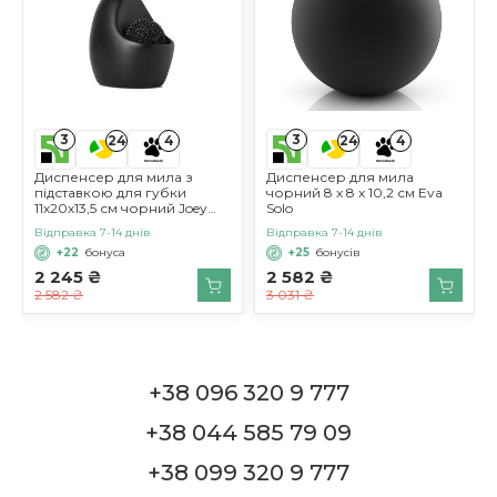
Пластик
Вага
600 г
Колір
3
3
24
4
24
4
Бурштинова пляшка, чорний
Диспенсер для мила з
Диспенсер для мила
насос
підставкою для губки
чорний 8 х 8 х 10,2 см Eva
11х20х13,5 см чорний Joey
Solo
Umbra
Категорія:
Відправка 7-14 днів
Відправка 7-14 днів
+22
бонуса
+25
бонусів
Диспенсери для мила HCYWOC
2 245 ₴
2 582 ₴
2 582 ₴
3 031 ₴
+38 096 320 9 777
+38 044 585 79 09
+38 099 320 9 777