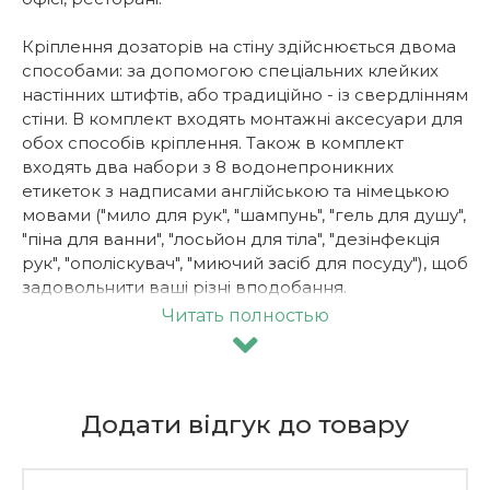
Кріплення дозаторів на стіну здійснюється двома
способами: за допомогою спеціальних клейких
настінних штифтів, або традиційно - із свердлінням
стіни. В комплект входять монтажні аксесуари для
обох способів кріплення. Також в комплект
входять два набори з 8 водонепроникних
етикеток з надписами англійською та німецькою
мовами ("мило для рук", "шампунь", "гель для душу",
"піна для ванни", "лосьйон для тіла", "дезінфекція
рук", "ополіскувач", "миючий засіб для посуду"), щоб
задовольнити ваші різні вподобання.
Читать полностью
Комплектація:
3 пластикові пляшки бурштинового кольору;
3 насоси чорного кольору;
3 настінні тримачі;
Додати відгук до товару
2 комплекта водонепроникних етикеток по 8 шт.;
3 наклейки для підвішування тримачів на стіну;
1 мотажний комплект для кріплення тримачів;