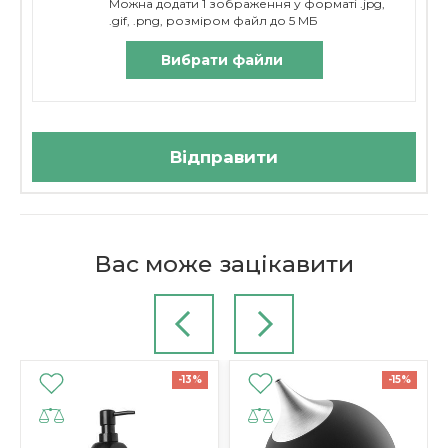
Можна додати 1 зображення у форматі .jpg,
.gif, .png, розміром файл до 5 МБ
Вибрати файли
Відправити
Бренд
Вас може зацікавити
HCYWOC
Кількість предметів
3
Об'єм, л
-13%
-15%
0,5
Матеріал