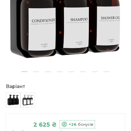
Варіант
2 625 ₴
+26
бонусів