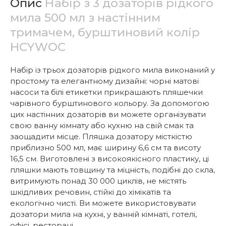
Опис
Набір з 3 дозаторів рідкого
мила 500 мл з настінним
тримачем, бурштиновий колір
HCYWOC
Набір із трьох дозаторів рідкого мила виконаний у
простому та елегантному дизайні: чорні матові
насоси та білі етикетки прикрашають пляшечки
чарівного бурштинового кольору. За допомогою
цих настінних дозаторів ви можете організувати
свою ванну кімнату або кухню на свій смак та
заощадити місце. Пляшка дозатору місткістю
приблизно 500 мл, має ширину 6,6 см та висоту
16,5 см. Виготовлені з високоякісного пластику, ці
пляшки мають товщину та міцність, подібні до скла,
витримують понад 30 000 циклів, не містять
шкідливих речовин, стійкі до хімікатів та
екологічно чисті. Ви можете використовувати
дозатори мила на кухні, у ванній кімнаті, готелі,
офісі, ресторані.