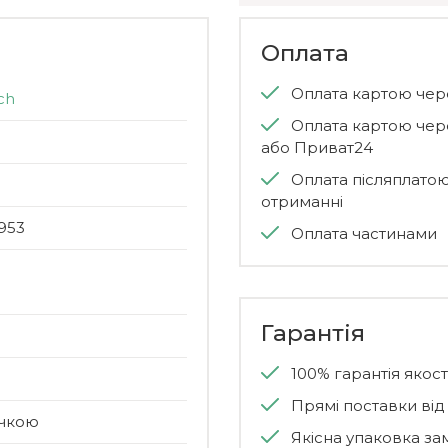
Оплата
Оплата картою че
ch
Оплата картою чер
або Приват24
Оплата післяплато
отриманні
953
Оплата частинами
Гарантія
100% гарантія якості
Прямі поставки ві
учкою
Якісна упаковка за