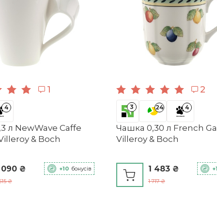
With Love
-5%
4003686446953
3
4
Так
e
Миска для пластівців 17 см Серце With
0,29
Love Villeroy & Boch
1
2
Порцеляна
1 037 ₴
+10
бонусів
3
4
24
4
Кружка з ручкою
1 087 ₴
,3 л NewWave Caffe
Чашка 0,30 л French G
Villeroy & Boch
Villeroy & Boch
 090 ₴
1 483 ₴
+10
бонусів
+
3
24
4
515 ₴
1 717 ₴
Тарілка для сніданку 21 см Райдуга With
Love Villeroy & Boch