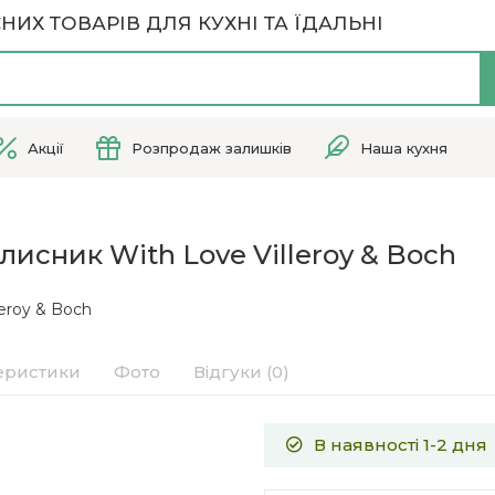
НИХ ТОВАРІВ ДЛЯ КУХНІ ТА ЇДАЛЬНІ
Акції
Розпродаж залишків
Наша кухня
исник With Love Villeroy & Boch
leroy & Boch
еристики
Фото
Відгуки (0)
В наявності 1-2 дня