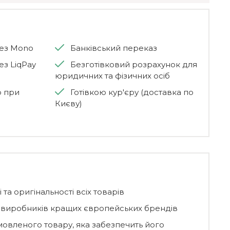
рез Mono
Банківський переказ
ез LiqPay
Безготівковий розрахунок для
юридичних та фізичних осіб
ю при
Готівкою кур'єру (доставка по
Києву)
 та оригінальності всіх товарів
д виробників кращих європейських брендів
мовленого товару, яка забезпечить його