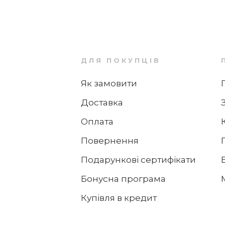
1 149 ₴
+11
бонусів
ДЛЯ ПОКУПЦІВ
Як замовити
Доставка
3
24
4
Оплата
Кружка з ручкою 290 мл Серце With Love
Villeroy & Boch
Повернення
Подарункові сертифікати
2 806 ₴
+28
бонусів
Бонусна програма
Купівля в кредит
-9%