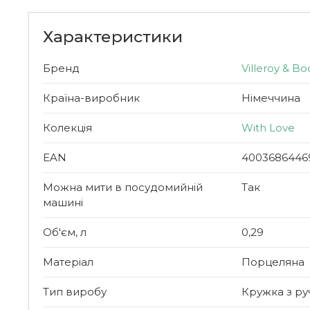
Характеристики
Бренд
Villeroy & Bo
Країна-виробник
Німеччина
Колекція
With Love
EAN
4003686446
Можна мити в посудомийній
Так
машині
Об'єм, л
0,29
Матеріал
Порцеляна
Тип виробу
Кружка з р