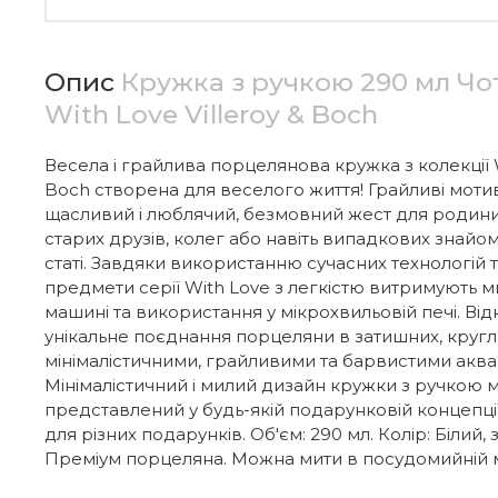
Опис
Кружка з ручкою 290 мл Ч
With Love Villeroy & Boch
Весела і грайлива порцелянова кружка з колекції Wi
Boch створена для веселого життя! Грайливі моти
щасливий і люблячий, безмовний жест для родини, 
старих друзів, колег або навіть випадкових знайом
статі. Завдяки використанню сучасних технологій та
предмети серії With Love з легкістю витримують м
машині та використання у мікрохвильовій печі. Ві
унікальне поєднання порцеляни в затишних, круг
мінімалістичними, грайливими та барвистими акв
Мінімалістичний і милий дизайн кружки з ручкою 
представлений у будь-якій подарунковій концепції
для різних подарунків. Об'єм: 290 мл. Колір: Білий,
Преміум порцеляна. Можна мити в посудомийній 