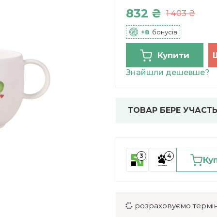
832 ₴
1 403 ₴
+8
бонусів
Купити
Знайшли дешевше?
ТОВАР БЕРЕ УЧАСТЬ
3
4
Ку
розраховуємо термін