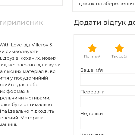
цілісність і збереження
отирилисник
Додати відгук д
th Love від Villeroy &
ви символізують
Поганий
Так собі
друзів, коханих, нових і
их, незалежно від віку чи
Ваше ім'я
 якісних матеріалів, всі
иття у посудомийній
дкрийте для себе
лих формах з
Переваги
арельними мотивами.
може бути оптимально
 та ідеально підходить
Недоліки
 зелений. Матеріал:
машині.