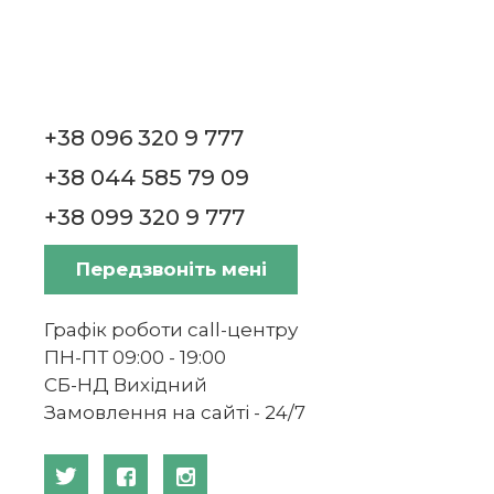
1 347 ₴
+13
бонусів
+38 096 320 9 777
+38 044 585 79 09
+38 099 320 9 777
3
24
4
Передзвоніть мені
Тарілка для сніданку 21 см Сонце With
Love Villeroy & Boch
Графік роботи call-центру
ПН-ПТ 09:00 - 19:00
1 179 ₴
+11
бонусів
СБ-НД Вихідний
Замовлення на сайті - 24/7