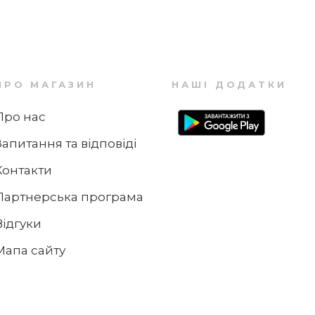
925 ₴
+9
бонусів
977 ₴
ПРО МАГАЗИН
НАШІ ДОДАТКИ
-25%
Про нас
Запитання та відповіді
3
4
Контакти
Кружка з ручкою 290 мл Сонце With Love
Villeroy & Boch
Партнерська програма
Відгуки
805 ₴
+8
бонусів
Мапа сайту
1 066 ₴
-3%