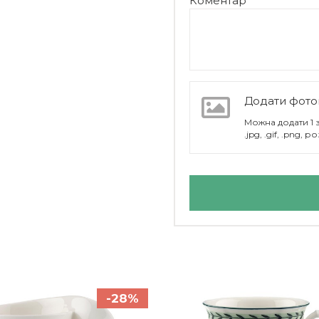
Коментар
Додати фото
Можна додати 1
.jpg, .gif, .png,
Villeroy & Boch
-28%
Німеччина