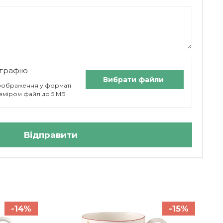
графію
Вибрати файли
 зображення у форматі
 розміром файл до 5 МБ
Відправити
-14%
-15%