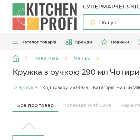
СУПЕРМАРКЕТ ЯКІС
Каталог
товарів
Бренди
Новинки
Кава і чай
Чашки
Кружка з ручкою 290 мл Чотирил
0 відгуків
Код товару: 2639929
Категорія:
Чашки Vil
Все про товар
Колекція With Love
Характ