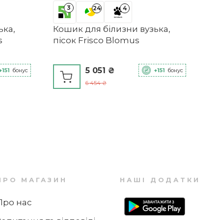
3
24
4
ька,
Кошик для білизни вузька,
s
пісок Frisco Blomus
5 051 ₴
+151
бонус
+151
бонус
6 454 ₴
ПРО МАГАЗИН
НАШІ ДОДАТКИ
Про нас