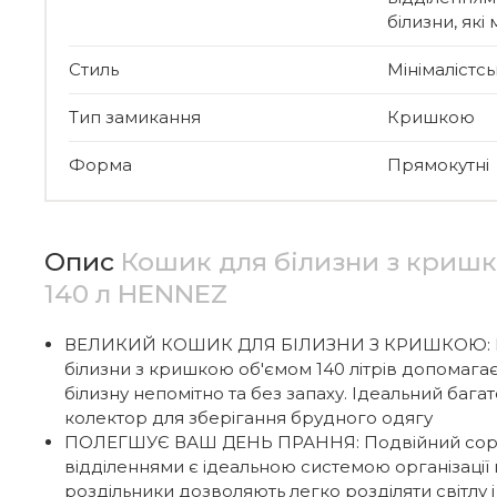
білизни, які
Стиль
Мінімалістс
Тип замикання
Кришкою
Форма
Прямокутні
Опис
Кошик для білизни з кришк
140 л HENNEZ
ВЕЛИКИЙ КОШИК ДЛЯ БІЛИЗНИ З КРИШКОЮ: В
білизни з кришкою об'ємом 140 літрів допомагає
білизну непомітно та без запаху. Ідеальний баг
колектор для зберігання брудного одягу
ПОЛЕГШУЄ ВАШ ДЕНЬ ПРАННЯ: Подвійний сортув
відділеннями є ідеальною системою організації 
роздільники дозволяють легко розділяти світлу і 