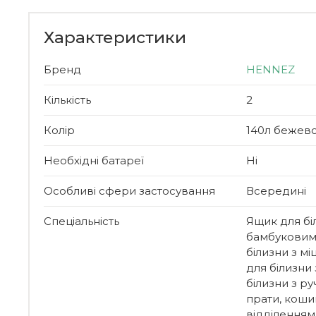
Характеристики
Бренд
HENNEZ
Кількість
2
Колір
140л бежево
Необхідні батареї
Ні
Особливі сфери застосування
Всередині
Спеціальність
Ящик для біл
бамбуковим
білизни з м
для білизни
білизни з р
прати, кошик
відділеннями