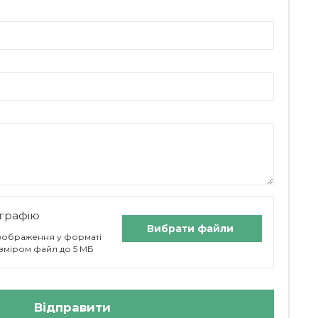
графію
Вибрати файли
 зображення у форматі
 розміром файл до 5 МБ
Відправити