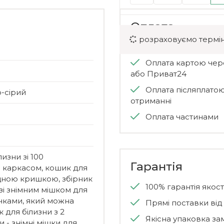
Оплата
розраховуємо термін
Оплата картою че
Оплата картою чер
або Приват24
Оплата післяплато
-сірий
отриманні
Оплата частинами
изни зі 100
Гарантія
 каркасом, кошик для
іцною кришкою, збірник
100% гарантія якості
 зі знімним мішком для
учками, який можна
Прямі поставки ві
 для білизни з 2
Якісна упаковка за
 - знімні мішки для