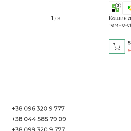
корпус вологою ганчіркою. При необхідності кош
3
для зберігання.
Стиль
1
Кошик д
/
8
темно-с
Тип замикання
Форма
5
5
+38 096 320 9 777
+38 044 585 79 09
+38 099 320 9 777