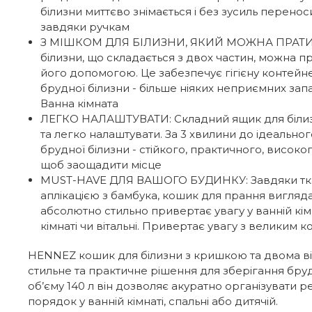
білизни миттєво знімається і без зусиль перено
завдяки ручкам
З МІШКОМ ДЛЯ БІЛИЗНИ, ЯКИЙ МОЖНА ПРАТИ:
білизни, що складається з двох частин, можна пр
його допомогою. Це забезпечує гігієну контейн
брудної білизни - більше ніяких неприємних запа
Ванна кімната
ЛЕГКО НАЛАШТУВАТИ: Складний ящик для біли
та легко налаштувати. За 3 хвилини до ідеально
брудної білизни - стійкого, практичного, високог
щоб заощадити місце
MUST-HAVE ДЛЯ ВАШОГО БУДИНКУ: Завдяки тка
аплікацією з бамбука, кошик для прання вигляда
абсолютно стильно привертає увагу у ванній кімна
кімнаті чи вітальні. Привертає увагу з великим 
HENNEZ кошик для білизни з кришкою та двома в
стильне та практичне рішення для зберігання бру
об’єму 140 л він дозволяє акуратно організувати р
порядок у ванній кімнаті, спальні або дитячій.