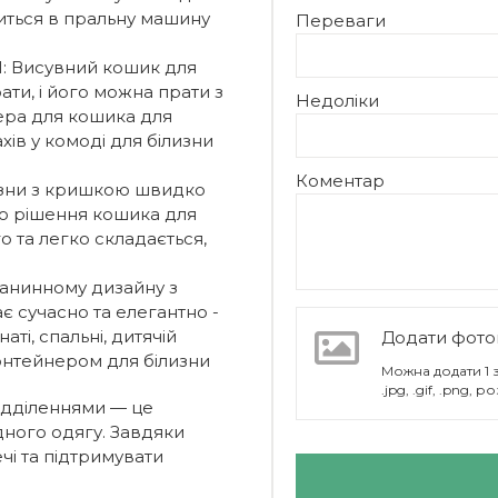
ситься в пральну машину
Переваги
 Висувний кошик для
ати, і його можна прати з
Недоліки
ера для кошика для
хів у комоді для білизни
Коментар
зни з кришкою швидко
го рішення кошика для
о та легко складається,
нинному дизайну з
є сучасно та елегантно -
ті, спальні, дитячій
Додати фото
контейнером для білизни
Можна додати 1
.jpg, .gif, .png,
ідділеннями — це
дного одягу. Завдяки
ечі та підтримувати