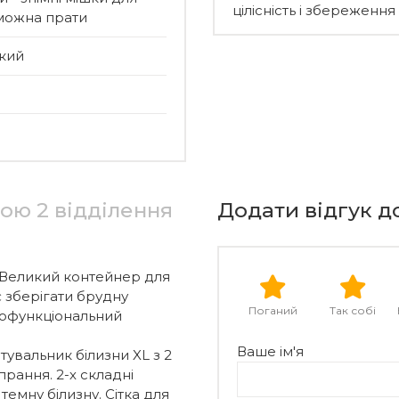
цілісність і збереження
 можна прати
ький
ою 2 відділення
Додати відгук д
еликий контейнер для
 зберігати брудну
Поганий
Так собі
атофункціональний
Ваше ім'я
альник білизни XL з 2
прання. 2-х складні
темну білизну. Сітка для