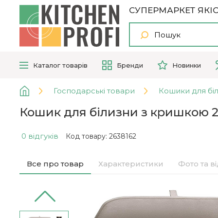
СУПЕРМАРКЕТ ЯКІС
Каталог
товарів
Бренди
Новинки
Господарські товари
Кошики для бі
Кошик для білизни з кришкою 2
0 відгуків
Код товару: 2638162
Все про товар
Характеристики
Фото та в