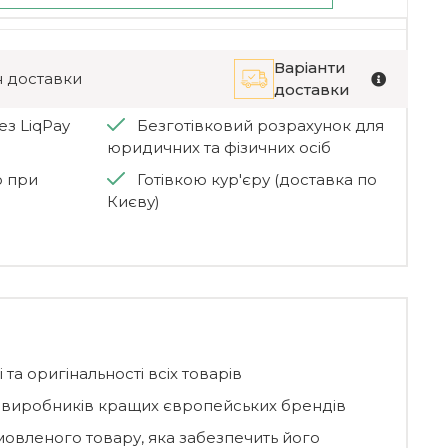
Варіанти
 доставки
доставки
рез Mono
Банківський переказ
ез LiqPay
Безготівковий розрахунок для
юридичних та фізичних осіб
ю при
Готівкою кур'єру (доставка по
Києву)
 та оригінальності всіх товарів
д виробників кращих європейських брендів
мовленого товару, яка забезпечить його